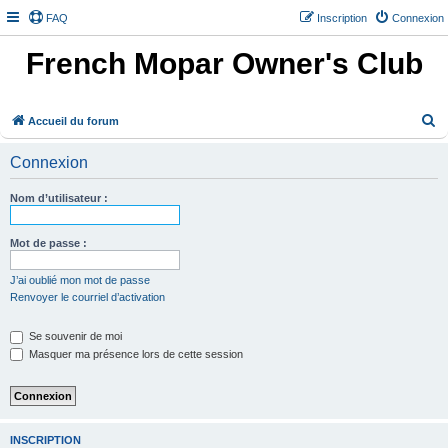
FAQ
Inscription
Connexion
French Mopar Owner's Club
R
Accueil du forum
e
Connexion
c
h
Nom d’utilisateur :
e
r
Mot de passe :
c
J’ai oublié mon mot de passe
h
Renvoyer le courriel d’activation
e
Se souvenir de moi
r
Masquer ma présence lors de cette session
INSCRIPTION