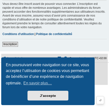
Vous devez être inscrit avant de pouvoir vous connecter. L’inscription est
rapide et vous offre de nombreux avantages. Les administrateurs du forum
peuvent accorder des fonctionnalités supplémentaires aux utilisateurs inscrits.
Avant de vous inscrire, assurez-vous d’avoir pris connaissance de nos
conditions d’utilisation et de notre politique de confidentialité. Veuillez
également prendre le temps de consulter attentivement toutes les règles du
forum lors de votre navigation.
Conditions d’utilisation
|
Politique de confidentialité
Inscription
Accueil du forum
Fuseau horaire sur
UTC+02:00
En poursuivant votre navigation sur ce site, vous
Développé par
phpBB
® Forum Software © phpBB Limited
acceptez l’utilisation de cookies vous permettant
Traduction française officielle
©
Qiaeru
Style
jeremiemeunier
par ©
Fred Rimbert
de bénéficier d’une expérience de navigation
Confidentialité
|
Conditions
optimale.
En savoir plus…
J’accepte
🌙