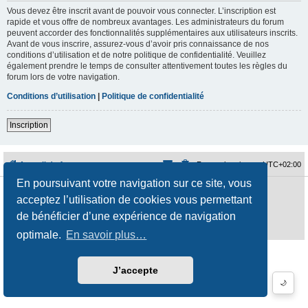
Vous devez être inscrit avant de pouvoir vous connecter. L’inscription est
rapide et vous offre de nombreux avantages. Les administrateurs du forum
peuvent accorder des fonctionnalités supplémentaires aux utilisateurs inscrits.
Avant de vous inscrire, assurez-vous d’avoir pris connaissance de nos
conditions d’utilisation et de notre politique de confidentialité. Veuillez
également prendre le temps de consulter attentivement toutes les règles du
forum lors de votre navigation.
Conditions d’utilisation
|
Politique de confidentialité
Inscription
Accueil du forum
Fuseau horaire sur
UTC+02:00
En poursuivant votre navigation sur ce site, vous
Développé par
phpBB
® Forum Software © phpBB Limited
acceptez l’utilisation de cookies vous permettant
Traduction française officielle
©
Qiaeru
Style
jeremiemeunier
par ©
Fred Rimbert
de bénéficier d’une expérience de navigation
Confidentialité
|
Conditions
optimale.
En savoir plus…
J’accepte
🌙