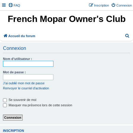
FAQ
Inscription
Connexion
French Mopar Owner's Club
R
Accueil du forum
e
Connexion
c
h
Nom d’utilisateur :
e
r
Mot de passe :
c
J’ai oublié mon mot de passe
h
Renvoyer le courriel d’activation
e
Se souvenir de moi
r
Masquer ma présence lors de cette session
INSCRIPTION