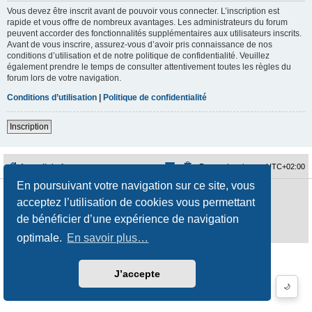
Vous devez être inscrit avant de pouvoir vous connecter. L’inscription est
rapide et vous offre de nombreux avantages. Les administrateurs du forum
peuvent accorder des fonctionnalités supplémentaires aux utilisateurs inscrits.
Avant de vous inscrire, assurez-vous d’avoir pris connaissance de nos
conditions d’utilisation et de notre politique de confidentialité. Veuillez
également prendre le temps de consulter attentivement toutes les règles du
forum lors de votre navigation.
Conditions d’utilisation
|
Politique de confidentialité
Inscription
Accueil du forum
Fuseau horaire sur
UTC+02:00
En poursuivant votre navigation sur ce site, vous
Développé par
phpBB
® Forum Software © phpBB Limited
acceptez l’utilisation de cookies vous permettant
Traduction française officielle
©
Qiaeru
Style
jeremiemeunier
par ©
Fred Rimbert
de bénéficier d’une expérience de navigation
Confidentialité
|
Conditions
optimale.
En savoir plus…
J’accepte
🌙