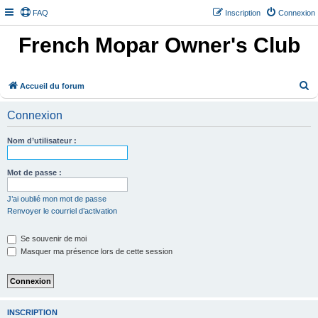
FAQ
Inscription
Connexion
French Mopar Owner's Club
R
Accueil du forum
e
Connexion
c
h
Nom d’utilisateur :
e
r
Mot de passe :
c
J’ai oublié mon mot de passe
h
Renvoyer le courriel d’activation
e
Se souvenir de moi
r
Masquer ma présence lors de cette session
INSCRIPTION