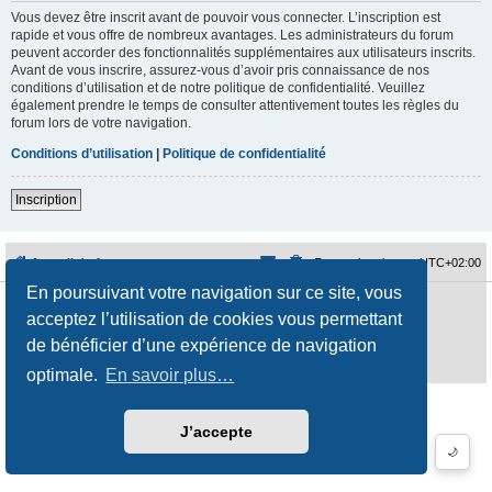
Vous devez être inscrit avant de pouvoir vous connecter. L’inscription est
rapide et vous offre de nombreux avantages. Les administrateurs du forum
peuvent accorder des fonctionnalités supplémentaires aux utilisateurs inscrits.
Avant de vous inscrire, assurez-vous d’avoir pris connaissance de nos
conditions d’utilisation et de notre politique de confidentialité. Veuillez
également prendre le temps de consulter attentivement toutes les règles du
forum lors de votre navigation.
Conditions d’utilisation
|
Politique de confidentialité
Inscription
Accueil du forum
Fuseau horaire sur
UTC+02:00
En poursuivant votre navigation sur ce site, vous
Développé par
phpBB
® Forum Software © phpBB Limited
acceptez l’utilisation de cookies vous permettant
Traduction française officielle
©
Qiaeru
Style
jeremiemeunier
par ©
Fred Rimbert
de bénéficier d’une expérience de navigation
Confidentialité
|
Conditions
optimale.
En savoir plus…
J’accepte
🌙