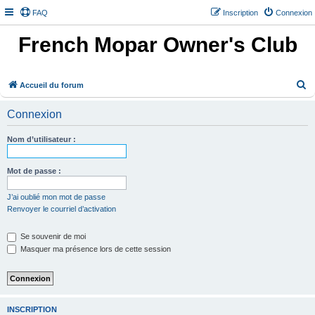
FAQ
Inscription
Connexion
French Mopar Owner's Club
R
Accueil du forum
e
Connexion
c
h
Nom d’utilisateur :
e
r
Mot de passe :
c
J’ai oublié mon mot de passe
h
Renvoyer le courriel d’activation
e
Se souvenir de moi
r
Masquer ma présence lors de cette session
INSCRIPTION