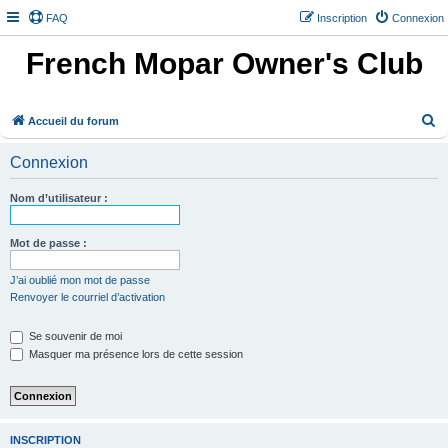
FAQ
Inscription
Connexion
French Mopar Owner's Club
R
Accueil du forum
e
Connexion
c
h
Nom d’utilisateur :
e
r
Mot de passe :
c
J’ai oublié mon mot de passe
h
Renvoyer le courriel d’activation
e
Se souvenir de moi
r
Masquer ma présence lors de cette session
INSCRIPTION