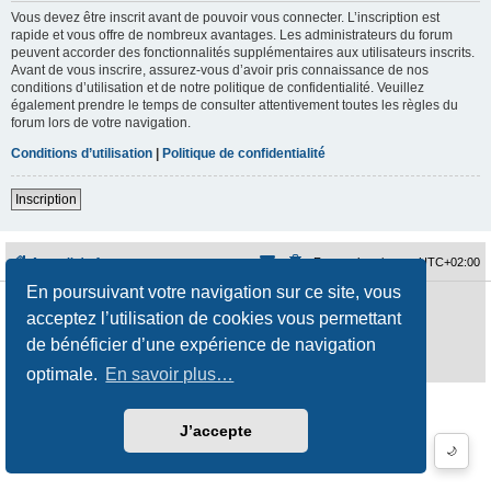
Vous devez être inscrit avant de pouvoir vous connecter. L’inscription est
rapide et vous offre de nombreux avantages. Les administrateurs du forum
peuvent accorder des fonctionnalités supplémentaires aux utilisateurs inscrits.
Avant de vous inscrire, assurez-vous d’avoir pris connaissance de nos
conditions d’utilisation et de notre politique de confidentialité. Veuillez
également prendre le temps de consulter attentivement toutes les règles du
forum lors de votre navigation.
Conditions d’utilisation
|
Politique de confidentialité
Inscription
Accueil du forum
Fuseau horaire sur
UTC+02:00
En poursuivant votre navigation sur ce site, vous
Développé par
phpBB
® Forum Software © phpBB Limited
acceptez l’utilisation de cookies vous permettant
Traduction française officielle
©
Qiaeru
Style
jeremiemeunier
par ©
Fred Rimbert
de bénéficier d’une expérience de navigation
Confidentialité
|
Conditions
optimale.
En savoir plus…
J’accepte
🌙