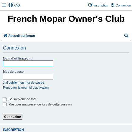
FAQ
Inscription
Connexion
French Mopar Owner's Club
R
Accueil du forum
e
Connexion
c
h
Nom d’utilisateur :
e
r
Mot de passe :
c
J’ai oublié mon mot de passe
h
Renvoyer le courriel d’activation
e
Se souvenir de moi
r
Masquer ma présence lors de cette session
INSCRIPTION