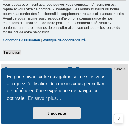
Vous devez être inscrit avant de pouvoir vous connecter. L’inscription est
rapide et vous offre de nombreux avantages. Les administrateurs du forum
peuvent accorder des fonctionnalités supplémentaires aux utilisateurs inscrits.
Avant de vous inscrire, assurez-vous d’avoir pris connaissance de nos
conditions d’utilisation et de notre politique de confidentialité. Veuillez
également prendre le temps de consulter attentivement toutes les règles du
forum lors de votre navigation.
Conditions d’utilisation
|
Politique de confidentialité
Inscription
Accueil du forum
Fuseau horaire sur
UTC+02:00
En poursuivant votre navigation sur ce site, vous
Développé par
phpBB
® Forum Software © phpBB Limited
acceptez l’utilisation de cookies vous permettant
Traduction française officielle
©
Qiaeru
Style
jeremiemeunier
par ©
Fred Rimbert
de bénéficier d’une expérience de navigation
Confidentialité
|
Conditions
optimale.
En savoir plus…
J’accepte
🌙