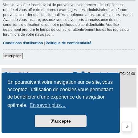
Vous devez être inscrit avant de pouvoir vous connecter. L’inscription est
rapide et vous offre de nombreux avantages. Les administrateurs du forum
peuvent accorder des fonctionnalités supplémentaires aux utilisateurs inscrits.
Avant de vous inscrire, assurez-vous d’avoir pris connaissance de nos
conditions d’utilisation et de notre politique de confidentialité. Veuillez
également prendre le temps de consulter attentivement toutes les règles du
forum lors de votre navigation.
Conditions d’utilisation
|
Politique de confidentialité
Inscription
Accueil du forum
Fuseau horaire sur
UTC+02:00
En poursuivant votre navigation sur ce site, vous
Développé par
phpBB
® Forum Software © phpBB Limited
acceptez l’utilisation de cookies vous permettant
Traduction française officielle
©
Qiaeru
Style
jeremiemeunier
par ©
Fred Rimbert
de bénéficier d’une expérience de navigation
Confidentialité
|
Conditions
optimale.
En savoir plus…
J’accepte
🌙