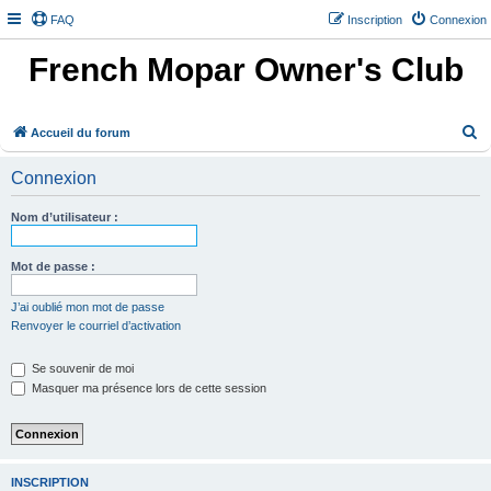
FAQ
Inscription
Connexion
French Mopar Owner's Club
R
Accueil du forum
e
Connexion
c
h
Nom d’utilisateur :
e
r
Mot de passe :
c
J’ai oublié mon mot de passe
h
Renvoyer le courriel d’activation
e
Se souvenir de moi
r
Masquer ma présence lors de cette session
INSCRIPTION