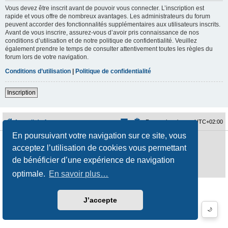
Vous devez être inscrit avant de pouvoir vous connecter. L’inscription est
rapide et vous offre de nombreux avantages. Les administrateurs du forum
peuvent accorder des fonctionnalités supplémentaires aux utilisateurs inscrits.
Avant de vous inscrire, assurez-vous d’avoir pris connaissance de nos
conditions d’utilisation et de notre politique de confidentialité. Veuillez
également prendre le temps de consulter attentivement toutes les règles du
forum lors de votre navigation.
Conditions d’utilisation
|
Politique de confidentialité
Inscription
Accueil du forum
Fuseau horaire sur
UTC+02:00
En poursuivant votre navigation sur ce site, vous
Développé par
phpBB
® Forum Software © phpBB Limited
acceptez l’utilisation de cookies vous permettant
Traduction française officielle
©
Qiaeru
Style
jeremiemeunier
par ©
Fred Rimbert
de bénéficier d’une expérience de navigation
Confidentialité
|
Conditions
optimale.
En savoir plus…
J’accepte
🌙