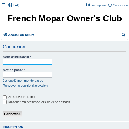
FAQ
Inscription
Connexion
French Mopar Owner's Club
R
Accueil du forum
e
Connexion
c
h
Nom d’utilisateur :
e
r
Mot de passe :
c
J’ai oublié mon mot de passe
h
Renvoyer le courriel d’activation
e
Se souvenir de moi
r
Masquer ma présence lors de cette session
INSCRIPTION