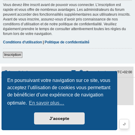
Vous devez être inscrit avant de pouvoir vous connecter. L’inscription est
rapide et vous offre de nombreux avantages. Les administrateurs du forum
peuvent accorder des fonctionnalités supplémentaires aux utilisateurs inscrits.
Avant de vous inscrire, assurez-vous d’avoir pris connaissance de nos
conditions d’utilisation et de notre politique de confidentialité. Veuillez
également prendre le temps de consulter attentivement toutes les règles du
forum lors de votre navigation.
Conditions d’utilisation
|
Politique de confidentialité
Inscription
Accueil du forum
Fuseau horaire sur
UTC+02:00
En poursuivant votre navigation sur ce site, vous
Développé par
phpBB
® Forum Software © phpBB Limited
acceptez l’utilisation de cookies vous permettant
Traduction française officielle
©
Qiaeru
Style
jeremiemeunier
par ©
Fred Rimbert
de bénéficier d’une expérience de navigation
Confidentialité
|
Conditions
optimale.
En savoir plus…
J’accepte
🌙