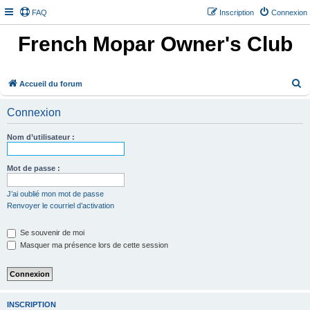
FAQ
Inscription
Connexion
French Mopar Owner's Club
R
Accueil du forum
e
Connexion
c
h
Nom d’utilisateur :
e
r
Mot de passe :
c
J’ai oublié mon mot de passe
h
Renvoyer le courriel d’activation
e
Se souvenir de moi
r
Masquer ma présence lors de cette session
INSCRIPTION