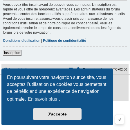
Vous devez être inscrit avant de pouvoir vous connecter. L’inscription est
rapide et vous offre de nombreux avantages. Les administrateurs du forum
peuvent accorder des fonctionnalités supplémentaires aux utilisateurs inscrits.
Avant de vous inscrire, assurez-vous d’avoir pris connaissance de nos
conditions d’utilisation et de notre politique de confidentialité. Veuillez
également prendre le temps de consulter attentivement toutes les règles du
forum lors de votre navigation.
Conditions d’utilisation
|
Politique de confidentialité
Inscription
Accueil du forum
Fuseau horaire sur
UTC+02:00
En poursuivant votre navigation sur ce site, vous
Développé par
phpBB
® Forum Software © phpBB Limited
acceptez l’utilisation de cookies vous permettant
Traduction française officielle
©
Qiaeru
Style
jeremiemeunier
par ©
Fred Rimbert
de bénéficier d’une expérience de navigation
Confidentialité
|
Conditions
optimale.
En savoir plus…
J’accepte
🌙