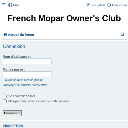
FAQ
Inscription
Connexion
French Mopar Owner's Club
R
Accueil du forum
e
Connexion
c
h
Nom d’utilisateur :
e
r
Mot de passe :
c
J’ai oublié mon mot de passe
h
Renvoyer le courriel d’activation
e
Se souvenir de moi
r
Masquer ma présence lors de cette session
INSCRIPTION