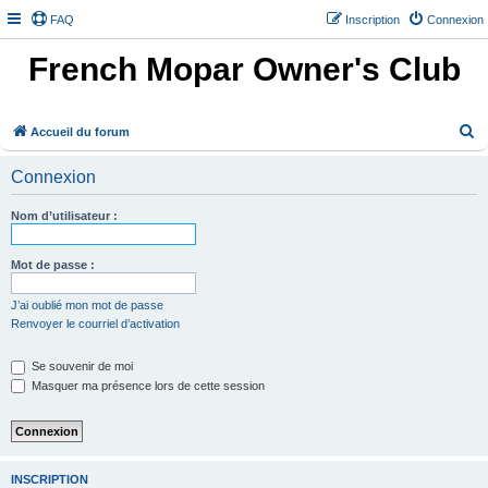
FAQ
Inscription
Connexion
French Mopar Owner's Club
R
Accueil du forum
e
Connexion
c
h
Nom d’utilisateur :
e
r
Mot de passe :
c
J’ai oublié mon mot de passe
h
Renvoyer le courriel d’activation
e
Se souvenir de moi
r
Masquer ma présence lors de cette session
INSCRIPTION