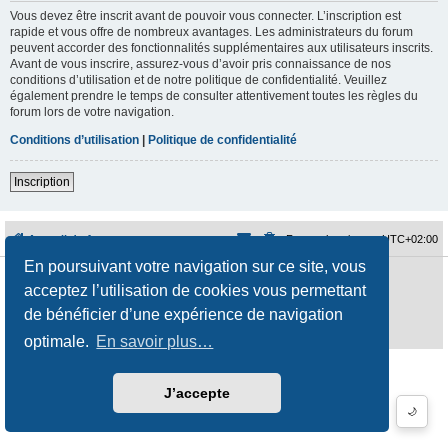
Vous devez être inscrit avant de pouvoir vous connecter. L’inscription est
rapide et vous offre de nombreux avantages. Les administrateurs du forum
peuvent accorder des fonctionnalités supplémentaires aux utilisateurs inscrits.
Avant de vous inscrire, assurez-vous d’avoir pris connaissance de nos
conditions d’utilisation et de notre politique de confidentialité. Veuillez
également prendre le temps de consulter attentivement toutes les règles du
forum lors de votre navigation.
Conditions d’utilisation
|
Politique de confidentialité
Inscription
Accueil du forum
Fuseau horaire sur
UTC+02:00
En poursuivant votre navigation sur ce site, vous
Développé par
phpBB
® Forum Software © phpBB Limited
acceptez l’utilisation de cookies vous permettant
Traduction française officielle
©
Qiaeru
Style
jeremiemeunier
par ©
Fred Rimbert
de bénéficier d’une expérience de navigation
Confidentialité
|
Conditions
optimale.
En savoir plus…
J’accepte
🌙