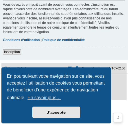
Vous devez être inscrit avant de pouvoir vous connecter. L’inscription est
rapide et vous offre de nombreux avantages. Les administrateurs du forum
peuvent accorder des fonctionnalités supplémentaires aux utilisateurs inscrits.
Avant de vous inscrire, assurez-vous d’avoir pris connaissance de nos
conditions d’utilisation et de notre politique de confidentialité. Veuillez
également prendre le temps de consulter attentivement toutes les règles du
forum lors de votre navigation.
Conditions d’utilisation
|
Politique de confidentialité
Inscription
Accueil du forum
Fuseau horaire sur
UTC+02:00
En poursuivant votre navigation sur ce site, vous
Développé par
phpBB
® Forum Software © phpBB Limited
acceptez l’utilisation de cookies vous permettant
Traduction française officielle
©
Qiaeru
Style
jeremiemeunier
par ©
Fred Rimbert
de bénéficier d’une expérience de navigation
Confidentialité
|
Conditions
optimale.
En savoir plus…
J’accepte
🌙