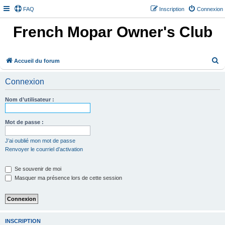
FAQ
Inscription
Connexion
French Mopar Owner's Club
R
Accueil du forum
e
Connexion
c
h
Nom d’utilisateur :
e
r
Mot de passe :
c
J’ai oublié mon mot de passe
h
Renvoyer le courriel d’activation
e
Se souvenir de moi
r
Masquer ma présence lors de cette session
INSCRIPTION