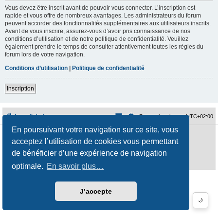
Vous devez être inscrit avant de pouvoir vous connecter. L’inscription est
rapide et vous offre de nombreux avantages. Les administrateurs du forum
peuvent accorder des fonctionnalités supplémentaires aux utilisateurs inscrits.
Avant de vous inscrire, assurez-vous d’avoir pris connaissance de nos
conditions d’utilisation et de notre politique de confidentialité. Veuillez
également prendre le temps de consulter attentivement toutes les règles du
forum lors de votre navigation.
Conditions d’utilisation
|
Politique de confidentialité
Inscription
Accueil du forum
Fuseau horaire sur
UTC+02:00
En poursuivant votre navigation sur ce site, vous
Développé par
phpBB
® Forum Software © phpBB Limited
acceptez l’utilisation de cookies vous permettant
Traduction française officielle
©
Qiaeru
Style
jeremiemeunier
par ©
Fred Rimbert
de bénéficier d’une expérience de navigation
Confidentialité
|
Conditions
optimale.
En savoir plus…
J’accepte
🌙