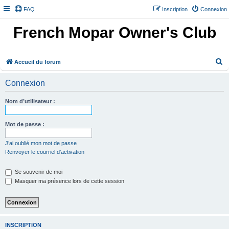
FAQ
Inscription
Connexion
French Mopar Owner's Club
R
Accueil du forum
e
Connexion
c
h
Nom d’utilisateur :
e
r
Mot de passe :
c
J’ai oublié mon mot de passe
h
Renvoyer le courriel d’activation
e
Se souvenir de moi
r
Masquer ma présence lors de cette session
INSCRIPTION