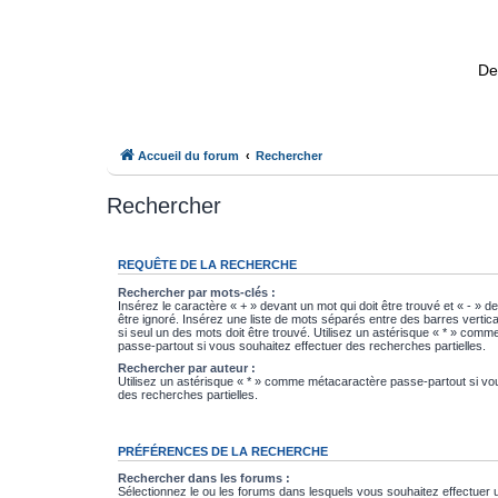
De
Accueil du forum
Rechercher
Rechercher
REQUÊTE DE LA RECHERCHE
Rechercher par mots-clés :
Insérez le caractère « + » devant un mot qui doit être trouvé et « - » d
être ignoré. Insérez une liste de mots séparés entre des barres vertica
si seul un des mots doit être trouvé. Utilisez un astérisque « * » com
passe-partout si vous souhaitez effectuer des recherches partielles.
Rechercher par auteur :
Utilisez un astérisque « * » comme métacaractère passe-partout si vo
des recherches partielles.
PRÉFÉRENCES DE LA RECHERCHE
Rechercher dans les forums :
Sélectionnez le ou les forums dans lesquels vous souhaitez effectuer