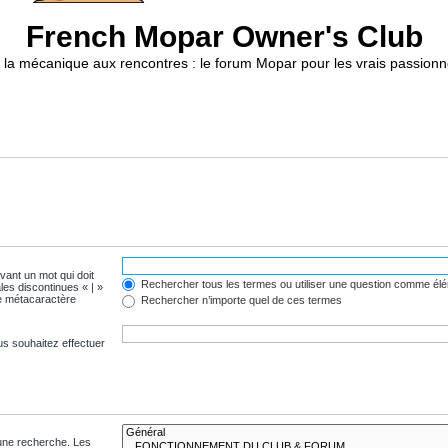
French Mopar Owner's Club
 la mécanique aux rencontres : le forum Mopar pour les vrais passionn
evant un mot qui doit
Rechercher tous les termes ou utiliser une question comme él
les discontinues « | »
me métacaractère
Rechercher n’importe quel de ces termes
us souhaitez effectuer
 une recherche. Les