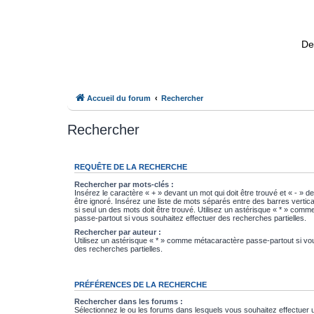
De
Accueil du forum
Rechercher
Rechercher
REQUÊTE DE LA RECHERCHE
Rechercher par mots-clés :
Insérez le caractère « + » devant un mot qui doit être trouvé et « - » d
être ignoré. Insérez une liste de mots séparés entre des barres vertica
si seul un des mots doit être trouvé. Utilisez un astérisque « * » com
passe-partout si vous souhaitez effectuer des recherches partielles.
Rechercher par auteur :
Utilisez un astérisque « * » comme métacaractère passe-partout si vo
des recherches partielles.
PRÉFÉRENCES DE LA RECHERCHE
Rechercher dans les forums :
Sélectionnez le ou les forums dans lesquels vous souhaitez effectuer