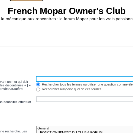
French Mopar Owner's Club
 la mécanique aux rencontres : le forum Mopar pour les vrais passionn
evant un mot qui doit
Rechercher tous les termes ou utiliser une question comme él
les discontinues « | »
me métacaractère
Rechercher n’importe quel de ces termes
us souhaitez effectuer
 une recherche. Les