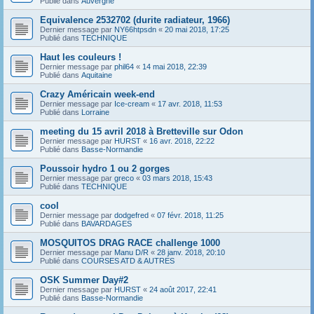
Publié dans
Auvergne
Equivalence 2532702 (durite radiateur, 1966)
Dernier message par
NY66htpsdn
«
20 mai 2018, 17:25
Publié dans
TECHNIQUE
Haut les couleurs !
Dernier message par
phil64
«
14 mai 2018, 22:39
Publié dans
Aquitaine
Crazy Américain week-end
Dernier message par
Ice-cream
«
17 avr. 2018, 11:53
Publié dans
Lorraine
meeting du 15 avril 2018 à Bretteville sur Odon
Dernier message par
HURST
«
16 avr. 2018, 22:22
Publié dans
Basse-Normandie
Poussoir hydro 1 ou 2 gorges
Dernier message par
greco
«
03 mars 2018, 15:43
Publié dans
TECHNIQUE
cool
Dernier message par
dodgefred
«
07 févr. 2018, 11:25
Publié dans
BAVARDAGES
MOSQUITOS DRAG RACE challenge 1000
Dernier message par
Manu D/R
«
28 janv. 2018, 20:10
Publié dans
COURSES ATD & AUTRES
OSK Summer Day#2
Dernier message par
HURST
«
24 août 2017, 22:41
Publié dans
Basse-Normandie