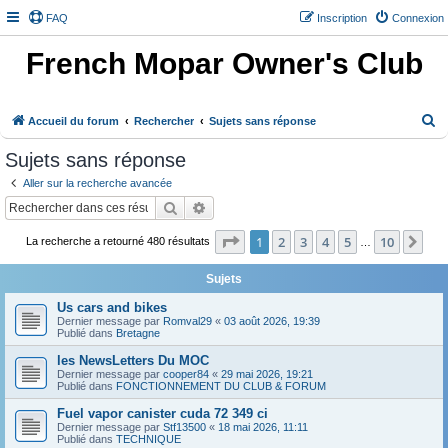
FAQ
Inscription
Connexion
French Mopar Owner's Club
R
Accueil du forum
Rechercher
Sujets sans réponse
e
Sujets sans réponse
c
Aller sur la recherche avancée
h
Rechercher
Recherche avancée
e
Page
1
sur
10
1
2
3
4
5
10
Sui
r
La recherche a retourné 480 résultats
…
c
Sujets
h
Us cars and bikes
e
Dernier message par
Romval29
«
03 août 2026, 19:39
Publié dans
Bretagne
r
les NewsLetters Du MOC
Dernier message par
cooper84
«
29 mai 2026, 19:21
Publié dans
FONCTIONNEMENT DU CLUB & FORUM
Fuel vapor canister cuda 72 349 ci
Dernier message par
Stf13500
«
18 mai 2026, 11:11
Publié dans
TECHNIQUE