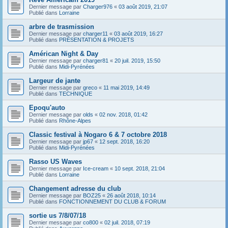
Dernier message par
Charger976
«
03 août 2019, 21:07
Publié dans
Lorraine
arbre de trasmission
Dernier message par
charger11
«
03 août 2019, 16:27
Publié dans
PRÉSENTATION & PROJETS
Américan Night & Day
Dernier message par
charger81
«
20 juil. 2019, 15:50
Publié dans
Midi-Pyrénées
Largeur de jante
Dernier message par
greco
«
11 mai 2019, 14:49
Publié dans
TECHNIQUE
Epoqu'auto
Dernier message par
olds
«
02 nov. 2018, 01:42
Publié dans
Rhône-Alpes
Classic festival à Nogaro 6 & 7 octobre 2018
Dernier message par
jp67
«
12 sept. 2018, 16:20
Publié dans
Midi-Pyrénées
Rasso US Waves
Dernier message par
Ice-cream
«
10 sept. 2018, 21:04
Publié dans
Lorraine
Changement adresse du club
Dernier message par
BOZ25
«
26 août 2018, 10:14
Publié dans
FONCTIONNEMENT DU CLUB & FORUM
sortie us 7/8/07/18
Dernier message par
co800
«
02 juil. 2018, 07:19