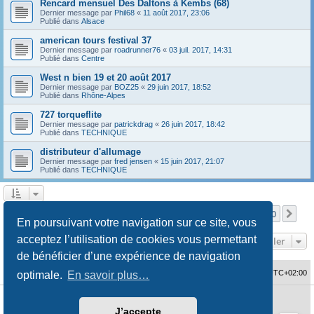
Rencard mensuel Des Daltons à Kembs (68)
Dernier message par
Phil68
«
11 août 2017, 23:06
Publié dans
Alsace
american tours festival 37
Dernier message par
roadrunner76
«
03 juil. 2017, 14:31
Publié dans
Centre
West n bien 19 et 20 août 2017
Dernier message par
BOZ25
«
29 juin 2017, 18:52
Publié dans
Rhône-Alpes
727 torqueflite
Dernier message par
patrickdrag
«
26 juin 2017, 18:42
Publié dans
TECHNIQUE
distributeur d'allumage
Dernier message par
fred jensen
«
15 juin 2017, 21:07
Publié dans
TECHNIQUE
Page
1
sur
10
1
2
3
4
5
10
Sui
La recherche a retourné 480 résultats
…
En poursuivant votre navigation sur ce site, vous
acceptez l’utilisation de cookies vous permettant
Aller
de bénéficier d’une expérience de navigation
Accueil du forum
Fuseau horaire sur
UTC+02:00
optimale.
En savoir plus…
Développé par
phpBB
® Forum Software © phpBB Limited
J’accepte
Traduction française officielle
©
Qiaeru