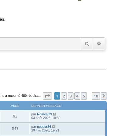
és.
Rechercher
Recherche avancée
Page
1
sur
10
1
2
3
4
5
10
Suivant
he a retourné 480 résultats
…
VUES
DERNIER MESSAGE
D
par
Romval29
V
91
e
03 août 2026, 19:39
r
u
n
D
par
cooper84
V
547
i
e
29 mai 2026, 19:21
e
e
r
r