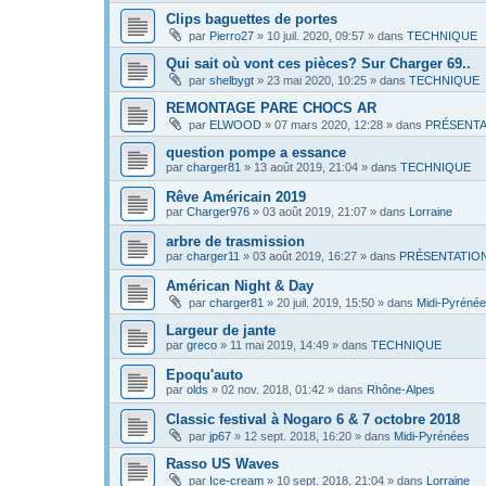
Clips baguettes de portes
par
Pierro27
»
10 juil. 2020, 09:57
» dans
TECHNIQUE
Qui sait où vont ces pièces? Sur Charger 69..
par
shelbygt
»
23 mai 2020, 10:25
» dans
TECHNIQUE
REMONTAGE PARE CHOCS AR
par
ELWOOD
»
07 mars 2020, 12:28
» dans
PRÉSENTA
question pompe a essance
par
charger81
»
13 août 2019, 21:04
» dans
TECHNIQUE
Rêve Américain 2019
par
Charger976
»
03 août 2019, 21:07
» dans
Lorraine
arbre de trasmission
par
charger11
»
03 août 2019, 16:27
» dans
PRÉSENTATIO
Américan Night & Day
par
charger81
»
20 juil. 2019, 15:50
» dans
Midi-Pyréné
Largeur de jante
par
greco
»
11 mai 2019, 14:49
» dans
TECHNIQUE
Epoqu'auto
par
olds
»
02 nov. 2018, 01:42
» dans
Rhône-Alpes
Classic festival à Nogaro 6 & 7 octobre 2018
par
jp67
»
12 sept. 2018, 16:20
» dans
Midi-Pyrénées
Rasso US Waves
par
Ice-cream
»
10 sept. 2018, 21:04
» dans
Lorraine