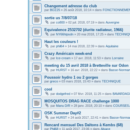
Changement adresse du club
par
BOZ25
»
26 août 2018, 10:14
» dans
FONCTIONNEMEN
sortie us 7/8/07/18
par
co800
»
02 juil. 2018, 07:19
» dans
Auvergne
Equivalence 2532702 (durite radiateur, 1966)
par
NY66htpsdn
»
20 mai 2018, 17:25
» dans
TECHNIQ
Haut les couleurs !
par
phil64
»
14 mai 2018, 22:39
» dans
Aquitaine
Crazy Américain week-end
par
Ice-cream
»
17 avr. 2018, 11:53
» dans
Lorraine
meeting du 15 avril 2018 à Bretteville sur Odon
par
HURST
»
16 avr. 2018, 22:22
» dans
Basse-Norman
Poussoir hydro 1 ou 2 gorges
par
greco
»
03 mars 2018, 15:43
» dans
TECHNIQUE
cool
par
dodgefred
»
07 févr. 2018, 11:25
» dans
BAVARDAG
MOSQUITOS DRAG RACE challenge 1000
par
Manu D/R
»
28 janv. 2018, 20:10
» dans
COURSES 
OSK Summer Day#2
par
HURST
»
24 août 2017, 22:41
» dans
Basse-Norma
Rencard mensuel Des Daltons à Kembs (68)
par
Phil68
»
11 août 2017, 23:06
» dans
Alsace