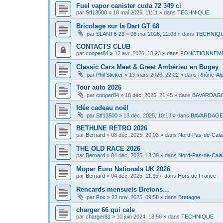
Fuel vapor canister cuda 72 349 ci
par
Stf13500
»
18 mai 2026, 11:11
» dans
TECHNIQUE
Bricolage sur la Dart GT 68
par
SLANT6-23
»
06 mai 2026, 22:08
» dans
TECHNIQ
CONTACTS CLUB
par
cooper84
»
12 avr. 2026, 13:23
» dans
FONCTIONNEME
Classic Cars Meet & Greet Ambérieu en Bugey
par
Phil Sticker
»
13 mars 2026, 22:22
» dans
Rhône-Al
Tour auto 2026
par
cooper84
»
18 déc. 2025, 21:45
» dans
BAVARDAG
Idée cadeau noël
par
Stf13500
»
13 déc. 2025, 10:13
» dans
BAVARDAGE
BETHUNE RETRO 2026
par
Bernard
»
08 déc. 2025, 20:03
» dans
Nord-Pas-de-Cala
THE OLD RACE 2026
par
Bernard
»
04 déc. 2025, 13:39
» dans
Nord-Pas-de-Cala
Mopar Euro Nationals UK 2026
par
Bernard
»
04 déc. 2025, 11:35
» dans
Hors de France
Rencards mensuels Bretons…
par
Fox
»
22 nov. 2025, 09:58
» dans
Bretagne
charger 66 qui cale
par
charger81
»
10 juin 2024, 18:58
» dans
TECHNIQUE