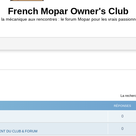
French Mopar Owner's Club
 la mécanique aux rencontres : le forum Mopar pour les vrais passionn
La recherc
RÉPONSES
R
0
é
R
0
NT DU CLUB & FORUM
p