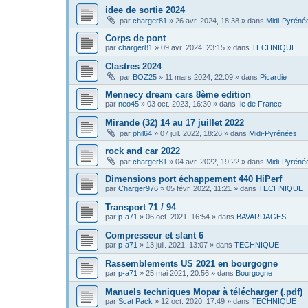
idee de sortie 2024
par
charger81
»
26 avr. 2024, 18:38
» dans
Midi-Pyréné
Corps de pont
par
charger81
»
09 avr. 2024, 23:15
» dans
TECHNIQUE
Clastres 2024
par
BOZ25
»
11 mars 2024, 22:09
» dans
Picardie
Mennecy dream cars 8ème edition
par
neo45
»
03 oct. 2023, 16:30
» dans
Ile de France
Mirande (32) 14 au 17 juillet 2022
par
phil64
»
07 juil. 2022, 18:26
» dans
Midi-Pyrénées
rock and car 2022
par
charger81
»
04 avr. 2022, 19:22
» dans
Midi-Pyréné
Dimensions port échappement 440 HiPerf
par
Charger976
»
05 févr. 2022, 11:21
» dans
TECHNIQUE
Transport 71 / 94
par
p-a71
»
06 oct. 2021, 16:54
» dans
BAVARDAGES
Compresseur et slant 6
par
p-a71
»
13 juil. 2021, 13:07
» dans
TECHNIQUE
Rassemblements US 2021 en bourgogne
par
p-a71
»
25 mai 2021, 20:56
» dans
Bourgogne
Manuels techniques Mopar à télécharger (.pdf)
par
Scat Pack
»
12 oct. 2020, 17:49
» dans
TECHNIQUE