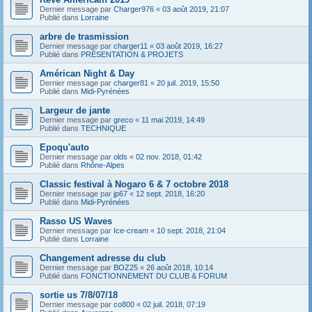
Dernier message par
Charger976
«
03 août 2019, 21:07
Publié dans
Lorraine
arbre de trasmission
Dernier message par
charger11
«
03 août 2019, 16:27
Publié dans
PRÉSENTATION & PROJETS
Américan Night & Day
Dernier message par
charger81
«
20 juil. 2019, 15:50
Publié dans
Midi-Pyrénées
Largeur de jante
Dernier message par
greco
«
11 mai 2019, 14:49
Publié dans
TECHNIQUE
Epoqu'auto
Dernier message par
olds
«
02 nov. 2018, 01:42
Publié dans
Rhône-Alpes
Classic festival à Nogaro 6 & 7 octobre 2018
Dernier message par
jp67
«
12 sept. 2018, 16:20
Publié dans
Midi-Pyrénées
Rasso US Waves
Dernier message par
Ice-cream
«
10 sept. 2018, 21:04
Publié dans
Lorraine
Changement adresse du club
Dernier message par
BOZ25
«
26 août 2018, 10:14
Publié dans
FONCTIONNEMENT DU CLUB & FORUM
sortie us 7/8/07/18
Dernier message par
co800
«
02 juil. 2018, 07:19