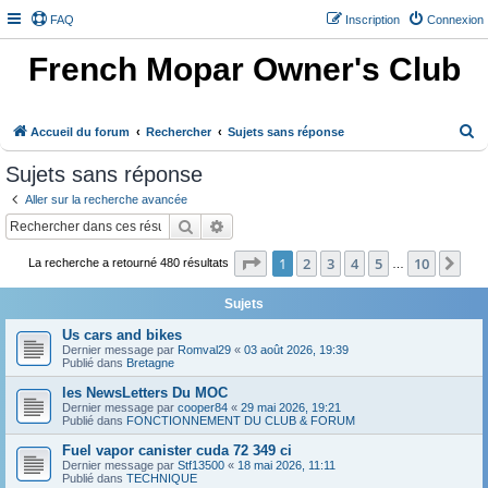
FAQ
Inscription
Connexion
French Mopar Owner's Club
R
Accueil du forum
Rechercher
Sujets sans réponse
e
Sujets sans réponse
c
Aller sur la recherche avancée
h
Rechercher
Recherche avancée
e
Page
1
sur
10
1
2
3
4
5
10
Sui
r
La recherche a retourné 480 résultats
…
c
Sujets
h
Us cars and bikes
e
Dernier message par
Romval29
«
03 août 2026, 19:39
Publié dans
Bretagne
r
les NewsLetters Du MOC
Dernier message par
cooper84
«
29 mai 2026, 19:21
Publié dans
FONCTIONNEMENT DU CLUB & FORUM
Fuel vapor canister cuda 72 349 ci
Dernier message par
Stf13500
«
18 mai 2026, 11:11
Publié dans
TECHNIQUE