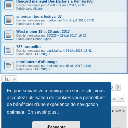
Rencard mensuel Des Daltons à Kembs (68)
Dernier message par
Phil68
«
11 août 2017, 23:06
Publié dans
Alsace
american tours festival 37
Dernier message par
roadrunner76
«
03 juil. 2017, 14:31
Publié dans
Centre
West n bien 19 et 20 août 2017
Dernier message par
BOZ25
«
29 juin 2017, 18:52
Publié dans
Rhône-Alpes
727 torqueflite
Dernier message par
patrickdrag
«
26 juin 2017, 18:42
Publié dans
TECHNIQUE
distributeur d'allumage
Dernier message par
fred jensen
«
15 juin 2017, 21:07
Publié dans
TECHNIQUE
Page
1
sur
10
1
2
3
4
5
10
Sui
La recherche a retourné 480 résultats
…
En poursuivant votre navigation sur ce site, vous
acceptez l’utilisation de cookies vous permettant
Aller
de bénéficier d’une expérience de navigation
Accueil du forum
Fuseau horaire sur
UTC+02:00
optimale.
En savoir plus…
Développé par
phpBB
® Forum Software © phpBB Limited
J’accepte
Traduction française officielle
©
Qiaeru