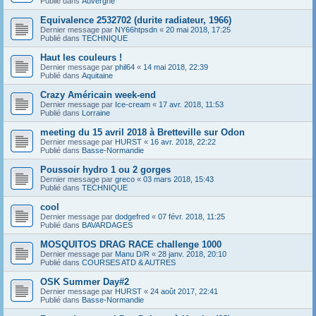
Publié dans
Auvergne
Equivalence 2532702 (durite radiateur, 1966)
Dernier message par
NY66htpsdn
«
20 mai 2018, 17:25
Publié dans
TECHNIQUE
Haut les couleurs !
Dernier message par
phil64
«
14 mai 2018, 22:39
Publié dans
Aquitaine
Crazy Américain week-end
Dernier message par
Ice-cream
«
17 avr. 2018, 11:53
Publié dans
Lorraine
meeting du 15 avril 2018 à Bretteville sur Odon
Dernier message par
HURST
«
16 avr. 2018, 22:22
Publié dans
Basse-Normandie
Poussoir hydro 1 ou 2 gorges
Dernier message par
greco
«
03 mars 2018, 15:43
Publié dans
TECHNIQUE
cool
Dernier message par
dodgefred
«
07 févr. 2018, 11:25
Publié dans
BAVARDAGES
MOSQUITOS DRAG RACE challenge 1000
Dernier message par
Manu D/R
«
28 janv. 2018, 20:10
Publié dans
COURSES ATD & AUTRES
OSK Summer Day#2
Dernier message par
HURST
«
24 août 2017, 22:41
Publié dans
Basse-Normandie