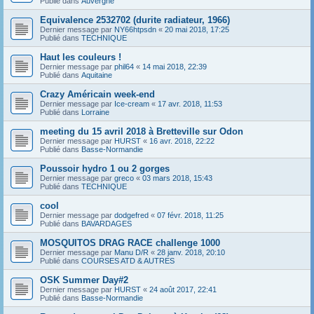
Publié dans
Auvergne
Equivalence 2532702 (durite radiateur, 1966)
Dernier message par
NY66htpsdn
«
20 mai 2018, 17:25
Publié dans
TECHNIQUE
Haut les couleurs !
Dernier message par
phil64
«
14 mai 2018, 22:39
Publié dans
Aquitaine
Crazy Américain week-end
Dernier message par
Ice-cream
«
17 avr. 2018, 11:53
Publié dans
Lorraine
meeting du 15 avril 2018 à Bretteville sur Odon
Dernier message par
HURST
«
16 avr. 2018, 22:22
Publié dans
Basse-Normandie
Poussoir hydro 1 ou 2 gorges
Dernier message par
greco
«
03 mars 2018, 15:43
Publié dans
TECHNIQUE
cool
Dernier message par
dodgefred
«
07 févr. 2018, 11:25
Publié dans
BAVARDAGES
MOSQUITOS DRAG RACE challenge 1000
Dernier message par
Manu D/R
«
28 janv. 2018, 20:10
Publié dans
COURSES ATD & AUTRES
OSK Summer Day#2
Dernier message par
HURST
«
24 août 2017, 22:41
Publié dans
Basse-Normandie