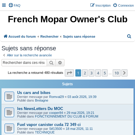
FAQ
Inscription
Connexion
French Mopar Owner's Club
R
Accueil du forum
Rechercher
Sujets sans réponse
e
Sujets sans réponse
c
Aller sur la recherche avancée
h
Rechercher
Recherche avancée
e
Page
1
sur
10
1
2
3
4
5
10
Sui
r
La recherche a retourné 480 résultats
…
c
Sujets
h
Us cars and bikes
e
Dernier message par
Romval29
«
03 août 2026, 19:39
Publié dans
Bretagne
r
les NewsLetters Du MOC
Dernier message par
cooper84
«
29 mai 2026, 19:21
Publié dans
FONCTIONNEMENT DU CLUB & FORUM
Fuel vapor canister cuda 72 349 ci
Dernier message par
Stf13500
«
18 mai 2026, 11:11
Publié dans
TECHNIQUE