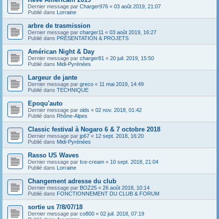
Dernier message par
Charger976
«
03 août 2019, 21:07
Publié dans
Lorraine
arbre de trasmission
Dernier message par
charger11
«
03 août 2019, 16:27
Publié dans
PRÉSENTATION & PROJETS
Américan Night & Day
Dernier message par
charger81
«
20 juil. 2019, 15:50
Publié dans
Midi-Pyrénées
Largeur de jante
Dernier message par
greco
«
11 mai 2019, 14:49
Publié dans
TECHNIQUE
Epoqu'auto
Dernier message par
olds
«
02 nov. 2018, 01:42
Publié dans
Rhône-Alpes
Classic festival à Nogaro 6 & 7 octobre 2018
Dernier message par
jp67
«
12 sept. 2018, 16:20
Publié dans
Midi-Pyrénées
Rasso US Waves
Dernier message par
Ice-cream
«
10 sept. 2018, 21:04
Publié dans
Lorraine
Changement adresse du club
Dernier message par
BOZ25
«
26 août 2018, 10:14
Publié dans
FONCTIONNEMENT DU CLUB & FORUM
sortie us 7/8/07/18
Dernier message par
co800
«
02 juil. 2018, 07:19