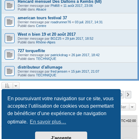
Rencard mensuel Des Daltons à Kembs (68)
Dernier message par
Phil68
«
11 août 2017, 23:06
Publié dans
Alsace
american tours festival 37
Dernier message par
roadrunner76
«
03 juil. 2017, 14:31
Publié dans
Centre
West n bien 19 et 20 août 2017
Dernier message par
BOZ25
«
29 juin 2017, 18:52
Publié dans
Rhône-Alpes
727 torqueflite
Dernier message par
patrickdrag
«
26 juin 2017, 18:42
Publié dans
TECHNIQUE
distributeur d'allumage
Dernier message par
fred jensen
«
15 juin 2017, 21:07
Publié dans
TECHNIQUE
Page
1
sur
10
1
2
3
4
5
10
Sui
La recherche a retourné 480 résultats
…
En poursuivant votre navigation sur ce site, vous
acceptez l’utilisation de cookies vous permettant
Aller
de bénéficier d’une expérience de navigation
Accueil du forum
Fuseau horaire sur
UTC+02:00
optimale.
En savoir plus…
Développé par
phpBB
® Forum Software © phpBB Limited
J’accepte
Traduction française officielle
©
Qiaeru