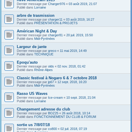
Dernier message par
Charger976
«
03 août 2019, 21:07
Publié dans
Lorraine
arbre de trasmission
Dernier message par
charger11
«
03 août 2019, 16:27
Publié dans
PRÉSENTATION & PROJETS
Américan Night & Day
Dernier message par
charger81
«
20 juil. 2019, 15:50
Publié dans
Midi-Pyrénées
Largeur de jante
Dernier message par
greco
«
11 mai 2019, 14:49
Publié dans
TECHNIQUE
Epoqu'auto
Dernier message par
olds
«
02 nov. 2018, 01:42
Publié dans
Rhône-Alpes
Classic festival à Nogaro 6 & 7 octobre 2018
Dernier message par
jp67
«
12 sept. 2018, 16:20
Publié dans
Midi-Pyrénées
Rasso US Waves
Dernier message par
Ice-cream
«
10 sept. 2018, 21:04
Publié dans
Lorraine
Changement adresse du club
Dernier message par
BOZ25
«
26 août 2018, 10:14
Publié dans
FONCTIONNEMENT DU CLUB & FORUM
sortie us 7/8/07/18
Dernier message par
co800
«
02 juil. 2018, 07:19