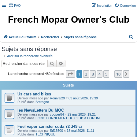
FAQ
Inscription
Connexion
French Mopar Owner's Club
R
Accueil du forum
Rechercher
Sujets sans réponse
e
Sujets sans réponse
c
Aller sur la recherche avancée
h
Rechercher
Recherche avancée
e
Page
1
sur
10
1
2
3
4
5
10
Sui
r
La recherche a retourné 480 résultats
…
c
Sujets
h
Us cars and bikes
e
Dernier message par
Romval29
«
03 août 2026, 19:39
Publié dans
Bretagne
r
les NewsLetters Du MOC
Dernier message par
cooper84
«
29 mai 2026, 19:21
Publié dans
FONCTIONNEMENT DU CLUB & FORUM
Fuel vapor canister cuda 72 349 ci
Dernier message par
Stf13500
«
18 mai 2026, 11:11
Publié dans
TECHNIQUE