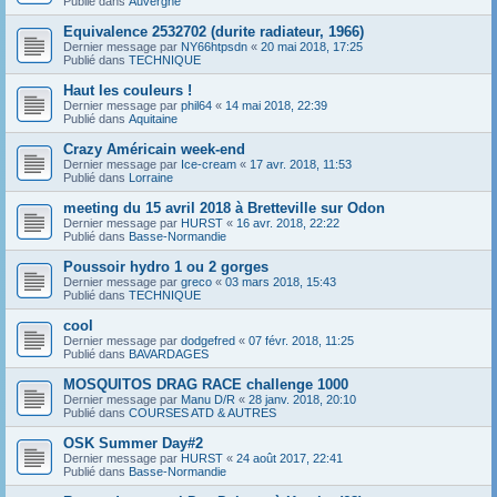
Publié dans
Auvergne
Equivalence 2532702 (durite radiateur, 1966)
Dernier message par
NY66htpsdn
«
20 mai 2018, 17:25
Publié dans
TECHNIQUE
Haut les couleurs !
Dernier message par
phil64
«
14 mai 2018, 22:39
Publié dans
Aquitaine
Crazy Américain week-end
Dernier message par
Ice-cream
«
17 avr. 2018, 11:53
Publié dans
Lorraine
meeting du 15 avril 2018 à Bretteville sur Odon
Dernier message par
HURST
«
16 avr. 2018, 22:22
Publié dans
Basse-Normandie
Poussoir hydro 1 ou 2 gorges
Dernier message par
greco
«
03 mars 2018, 15:43
Publié dans
TECHNIQUE
cool
Dernier message par
dodgefred
«
07 févr. 2018, 11:25
Publié dans
BAVARDAGES
MOSQUITOS DRAG RACE challenge 1000
Dernier message par
Manu D/R
«
28 janv. 2018, 20:10
Publié dans
COURSES ATD & AUTRES
OSK Summer Day#2
Dernier message par
HURST
«
24 août 2017, 22:41
Publié dans
Basse-Normandie