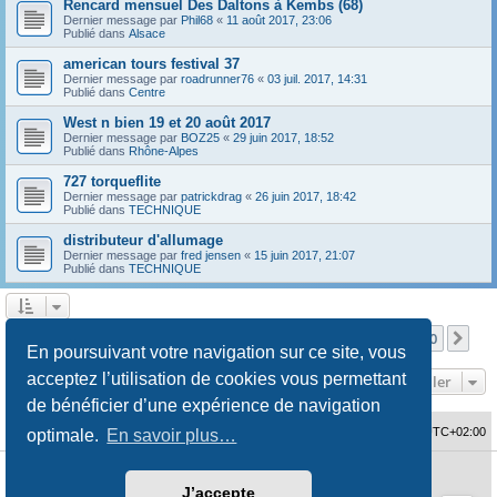
Rencard mensuel Des Daltons à Kembs (68)
Dernier message par
Phil68
«
11 août 2017, 23:06
Publié dans
Alsace
american tours festival 37
Dernier message par
roadrunner76
«
03 juil. 2017, 14:31
Publié dans
Centre
West n bien 19 et 20 août 2017
Dernier message par
BOZ25
«
29 juin 2017, 18:52
Publié dans
Rhône-Alpes
727 torqueflite
Dernier message par
patrickdrag
«
26 juin 2017, 18:42
Publié dans
TECHNIQUE
distributeur d'allumage
Dernier message par
fred jensen
«
15 juin 2017, 21:07
Publié dans
TECHNIQUE
Page
1
sur
10
1
2
3
4
5
10
Sui
La recherche a retourné 480 résultats
…
En poursuivant votre navigation sur ce site, vous
acceptez l’utilisation de cookies vous permettant
Aller
de bénéficier d’une expérience de navigation
Accueil du forum
Fuseau horaire sur
UTC+02:00
optimale.
En savoir plus…
Développé par
phpBB
® Forum Software © phpBB Limited
J’accepte
Traduction française officielle
©
Qiaeru