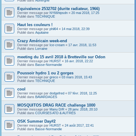
Publié dans
Auvergne
Equivalence 2532702 (durite radiateur, 1966)
Dernier message par
NY66htpsdn
«
20 mai 2018, 17:25
Publié dans
TECHNIQUE
Haut les couleurs !
Dernier message par
phil64
«
14 mai 2018, 22:39
Publié dans
Aquitaine
Crazy Américain week-end
Dernier message par
Ice-cream
«
17 avr. 2018, 11:53
Publié dans
Lorraine
meeting du 15 avril 2018 à Bretteville sur Odon
Dernier message par
HURST
«
16 avr. 2018, 22:22
Publié dans
Basse-Normandie
Poussoir hydro 1 ou 2 gorges
Dernier message par
greco
«
03 mars 2018, 15:43
Publié dans
TECHNIQUE
cool
Dernier message par
dodgefred
«
07 févr. 2018, 11:25
Publié dans
BAVARDAGES
MOSQUITOS DRAG RACE challenge 1000
Dernier message par
Manu D/R
«
28 janv. 2018, 20:10
Publié dans
COURSES ATD & AUTRES
OSK Summer Day#2
Dernier message par
HURST
«
24 août 2017, 22:41
Publié dans
Basse-Normandie