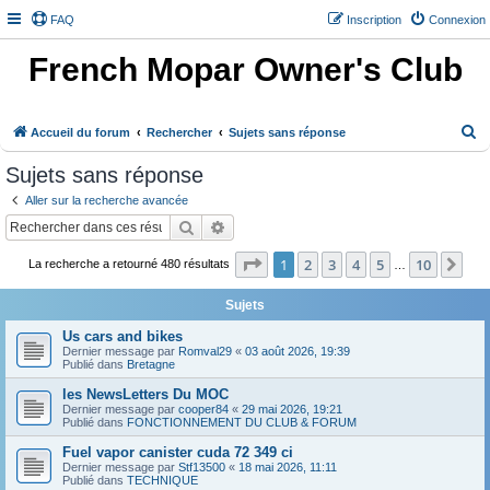
FAQ
Inscription
Connexion
French Mopar Owner's Club
R
Accueil du forum
Rechercher
Sujets sans réponse
e
Sujets sans réponse
c
Aller sur la recherche avancée
h
Rechercher
Recherche avancée
e
Page
1
sur
10
1
2
3
4
5
10
Sui
r
La recherche a retourné 480 résultats
…
c
Sujets
h
Us cars and bikes
e
Dernier message par
Romval29
«
03 août 2026, 19:39
Publié dans
Bretagne
r
les NewsLetters Du MOC
Dernier message par
cooper84
«
29 mai 2026, 19:21
Publié dans
FONCTIONNEMENT DU CLUB & FORUM
Fuel vapor canister cuda 72 349 ci
Dernier message par
Stf13500
«
18 mai 2026, 11:11
Publié dans
TECHNIQUE