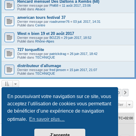
Rencard mensuel Des Daltons à Kembs (68)
Dernier message par
Phil68
«
11 août 2017, 23:06
Publié dans
Alsace
american tours festival 37
Dernier message par
roadrunner76
«
03 juil. 2017, 14:31
Publié dans
Centre
West n bien 19 et 20 août 2017
Dernier message par
BOZ25
«
29 juin 2017, 18:52
Publié dans
Rhône-Alpes
727 torqueflite
Dernier message par
patrickdrag
«
26 juin 2017, 18:42
Publié dans
TECHNIQUE
distributeur d'allumage
Dernier message par
fred jensen
«
15 juin 2017, 21:07
Publié dans
TECHNIQUE
Page
1
sur
10
1
2
3
4
5
10
Sui
La recherche a retourné 480 résultats
…
En poursuivant votre navigation sur ce site, vous
acceptez l’utilisation de cookies vous permettant
Aller
de bénéficier d’une expérience de navigation
Accueil du forum
Fuseau horaire sur
UTC+02:00
optimale.
En savoir plus…
Développé par
phpBB
® Forum Software © phpBB Limited
J’accepte
Traduction française officielle
©
Qiaeru