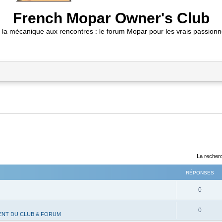
French Mopar Owner's Club
 la mécanique aux rencontres : le forum Mopar pour les vrais passionn
La recherc
RÉPONSES
R
0
é
R
0
NT DU CLUB & FORUM
p