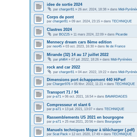
idee de sortie 2024
par
charger81
»
26 avr. 2024, 18:38
» dans
Midi-Pyréné
Corps de pont
par
charger81
»
09 avr. 2024, 23:15
» dans
TECHNIQUE
Clastres 2024
par
BOZ25
»
11 mars 2024, 22:09
» dans
Picardie
Mennecy dream cars 8ème edition
par
neo45
»
03 oct. 2023, 16:30
» dans
Ile de France
Mirande (32) 14 au 17 juillet 2022
par
phil64
»
07 juil. 2022, 18:26
» dans
Midi-Pyrénées
rock and car 2022
par
charger81
»
04 avr. 2022, 19:22
» dans
Midi-Pyréné
Dimensions port échappement 440 HiPerf
par
Charger976
»
05 févr. 2022, 11:21
» dans
TECHNIQUE
Transport 71 / 94
par
p-a71
»
06 oct. 2021, 16:54
» dans
BAVARDAGES
Compresseur et slant 6
par
p-a71
»
13 juil. 2021, 13:07
» dans
TECHNIQUE
Rassemblements US 2021 en bourgogne
par
p-a71
»
25 mai 2021, 20:56
» dans
Bourgogne
Manuels techniques Mopar à télécharger (.pdf)
par
Scat Pack
»
12 oct. 2020, 17:49
» dans
TECHNIQUE