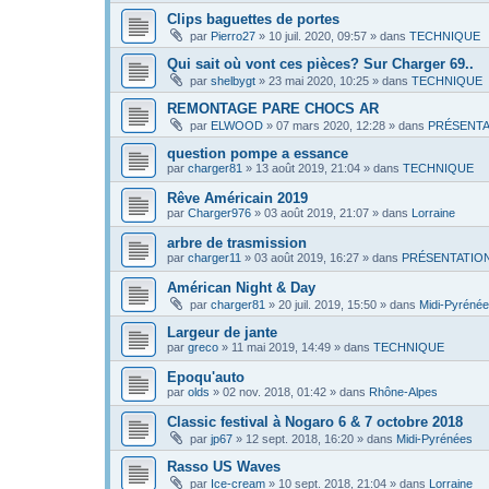
Clips baguettes de portes
par
Pierro27
»
10 juil. 2020, 09:57
» dans
TECHNIQUE
Qui sait où vont ces pièces? Sur Charger 69..
par
shelbygt
»
23 mai 2020, 10:25
» dans
TECHNIQUE
REMONTAGE PARE CHOCS AR
par
ELWOOD
»
07 mars 2020, 12:28
» dans
PRÉSENTA
question pompe a essance
par
charger81
»
13 août 2019, 21:04
» dans
TECHNIQUE
Rêve Américain 2019
par
Charger976
»
03 août 2019, 21:07
» dans
Lorraine
arbre de trasmission
par
charger11
»
03 août 2019, 16:27
» dans
PRÉSENTATIO
Américan Night & Day
par
charger81
»
20 juil. 2019, 15:50
» dans
Midi-Pyréné
Largeur de jante
par
greco
»
11 mai 2019, 14:49
» dans
TECHNIQUE
Epoqu'auto
par
olds
»
02 nov. 2018, 01:42
» dans
Rhône-Alpes
Classic festival à Nogaro 6 & 7 octobre 2018
par
jp67
»
12 sept. 2018, 16:20
» dans
Midi-Pyrénées
Rasso US Waves
par
Ice-cream
»
10 sept. 2018, 21:04
» dans
Lorraine