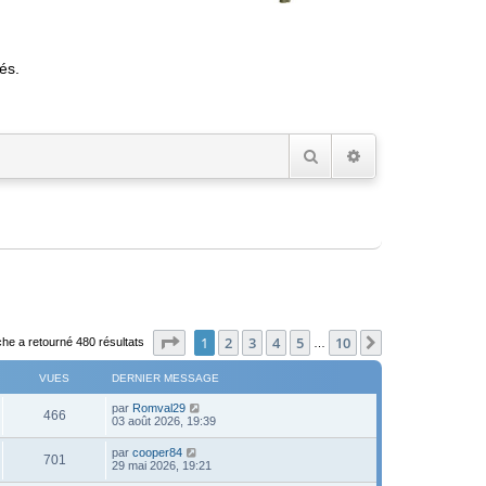
és.
Rechercher
Recherche avancée
Page
1
sur
10
1
2
3
4
5
10
Suivant
he a retourné 480 résultats
…
VUES
DERNIER MESSAGE
D
par
Romval29
V
466
e
03 août 2026, 19:39
r
u
n
D
par
cooper84
V
701
i
e
29 mai 2026, 19:21
e
e
r
r