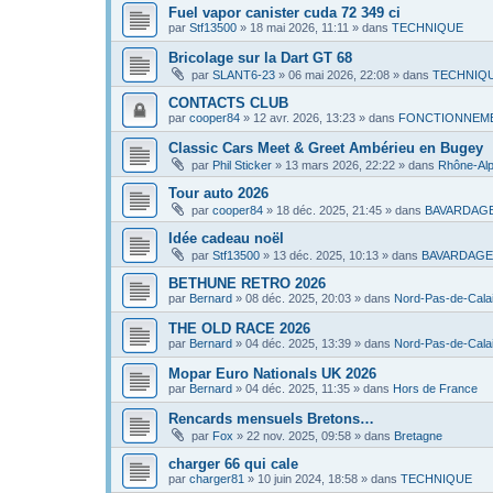
Fuel vapor canister cuda 72 349 ci
par
Stf13500
»
18 mai 2026, 11:11
» dans
TECHNIQUE
Bricolage sur la Dart GT 68
par
SLANT6-23
»
06 mai 2026, 22:08
» dans
TECHNIQ
CONTACTS CLUB
par
cooper84
»
12 avr. 2026, 13:23
» dans
FONCTIONNEME
Classic Cars Meet & Greet Ambérieu en Bugey
par
Phil Sticker
»
13 mars 2026, 22:22
» dans
Rhône-Al
Tour auto 2026
par
cooper84
»
18 déc. 2025, 21:45
» dans
BAVARDAG
Idée cadeau noël
par
Stf13500
»
13 déc. 2025, 10:13
» dans
BAVARDAGE
BETHUNE RETRO 2026
par
Bernard
»
08 déc. 2025, 20:03
» dans
Nord-Pas-de-Cala
THE OLD RACE 2026
par
Bernard
»
04 déc. 2025, 13:39
» dans
Nord-Pas-de-Cala
Mopar Euro Nationals UK 2026
par
Bernard
»
04 déc. 2025, 11:35
» dans
Hors de France
Rencards mensuels Bretons…
par
Fox
»
22 nov. 2025, 09:58
» dans
Bretagne
charger 66 qui cale
par
charger81
»
10 juin 2024, 18:58
» dans
TECHNIQUE