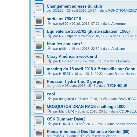
Changement adresse du club
par
BOZ25
»
26 août 2018, 10:14
» dans
FONCTIONNEMEN
sortie us 7/8/07/18
par
co800
»
02 juil. 2018, 07:19
» dans
Auvergne
Equivalence 2532702 (durite radiateur, 1966)
par
NY66htpsdn
»
20 mai 2018, 17:25
» dans
TECHNIQ
Haut les couleurs !
par
phil64
»
14 mai 2018, 22:39
» dans
Aquitaine
Crazy Américain week-end
par
Ice-cream
»
17 avr. 2018, 11:53
» dans
Lorraine
meeting du 15 avril 2018 à Bretteville sur Odon
par
HURST
»
16 avr. 2018, 22:22
» dans
Basse-Norman
Poussoir hydro 1 ou 2 gorges
par
greco
»
03 mars 2018, 15:43
» dans
TECHNIQUE
cool
par
dodgefred
»
07 févr. 2018, 11:25
» dans
BAVARDAG
MOSQUITOS DRAG RACE challenge 1000
par
Manu D/R
»
28 janv. 2018, 20:10
» dans
COURSES 
OSK Summer Day#2
par
HURST
»
24 août 2017, 22:41
» dans
Basse-Norma
Rencard mensuel Des Daltons à Kembs (68)
par
Phil68
»
11 août 2017, 23:06
» dans
Alsace