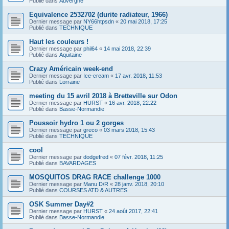
Publié dans
Auvergne
Equivalence 2532702 (durite radiateur, 1966)
Dernier message par
NY66htpsdn
«
20 mai 2018, 17:25
Publié dans
TECHNIQUE
Haut les couleurs !
Dernier message par
phil64
«
14 mai 2018, 22:39
Publié dans
Aquitaine
Crazy Américain week-end
Dernier message par
Ice-cream
«
17 avr. 2018, 11:53
Publié dans
Lorraine
meeting du 15 avril 2018 à Bretteville sur Odon
Dernier message par
HURST
«
16 avr. 2018, 22:22
Publié dans
Basse-Normandie
Poussoir hydro 1 ou 2 gorges
Dernier message par
greco
«
03 mars 2018, 15:43
Publié dans
TECHNIQUE
cool
Dernier message par
dodgefred
«
07 févr. 2018, 11:25
Publié dans
BAVARDAGES
MOSQUITOS DRAG RACE challenge 1000
Dernier message par
Manu D/R
«
28 janv. 2018, 20:10
Publié dans
COURSES ATD & AUTRES
OSK Summer Day#2
Dernier message par
HURST
«
24 août 2017, 22:41
Publié dans
Basse-Normandie