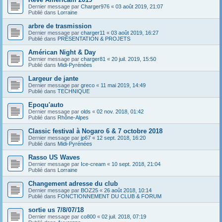
Dernier message par
Charger976
«
03 août 2019, 21:07
Publié dans
Lorraine
arbre de trasmission
Dernier message par
charger11
«
03 août 2019, 16:27
Publié dans
PRÉSENTATION & PROJETS
Américan Night & Day
Dernier message par
charger81
«
20 juil. 2019, 15:50
Publié dans
Midi-Pyrénées
Largeur de jante
Dernier message par
greco
«
11 mai 2019, 14:49
Publié dans
TECHNIQUE
Epoqu'auto
Dernier message par
olds
«
02 nov. 2018, 01:42
Publié dans
Rhône-Alpes
Classic festival à Nogaro 6 & 7 octobre 2018
Dernier message par
jp67
«
12 sept. 2018, 16:20
Publié dans
Midi-Pyrénées
Rasso US Waves
Dernier message par
Ice-cream
«
10 sept. 2018, 21:04
Publié dans
Lorraine
Changement adresse du club
Dernier message par
BOZ25
«
26 août 2018, 10:14
Publié dans
FONCTIONNEMENT DU CLUB & FORUM
sortie us 7/8/07/18
Dernier message par
co800
«
02 juil. 2018, 07:19