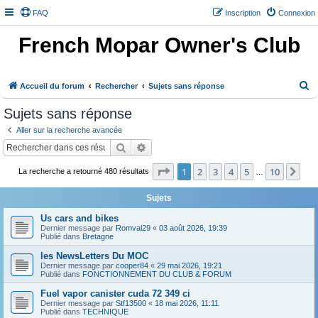
FAQ
Inscription
Connexion
French Mopar Owner's Club
R
Accueil du forum
Rechercher
Sujets sans réponse
e
Sujets sans réponse
c
Aller sur la recherche avancée
h
Rechercher
Recherche avancée
e
Page
1
sur
10
1
2
3
4
5
10
Sui
r
La recherche a retourné 480 résultats
…
c
Sujets
h
Us cars and bikes
e
Dernier message par
Romval29
«
03 août 2026, 19:39
Publié dans
Bretagne
r
les NewsLetters Du MOC
Dernier message par
cooper84
«
29 mai 2026, 19:21
Publié dans
FONCTIONNEMENT DU CLUB & FORUM
Fuel vapor canister cuda 72 349 ci
Dernier message par
Stf13500
«
18 mai 2026, 11:11
Publié dans
TECHNIQUE