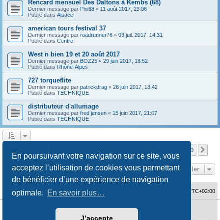
Rencard mensuel Des Daltons à Kembs (68)
Dernier message par
Phil68
«
11 août 2017, 23:06
Publié dans
Alsace
american tours festival 37
Dernier message par
roadrunner76
«
03 juil. 2017, 14:31
Publié dans
Centre
West n bien 19 et 20 août 2017
Dernier message par
BOZ25
«
29 juin 2017, 18:52
Publié dans
Rhône-Alpes
727 torqueflite
Dernier message par
patrickdrag
«
26 juin 2017, 18:42
Publié dans
TECHNIQUE
distributeur d'allumage
Dernier message par
fred jensen
«
15 juin 2017, 21:07
Publié dans
TECHNIQUE
Page
1
sur
10
1
2
3
4
5
10
Sui
La recherche a retourné 480 résultats
…
En poursuivant votre navigation sur ce site, vous
acceptez l’utilisation de cookies vous permettant
Aller
de bénéficier d’une expérience de navigation
Accueil du forum
Fuseau horaire sur
UTC+02:00
optimale.
En savoir plus…
Développé par
phpBB
® Forum Software © phpBB Limited
J’accepte
Traduction française officielle
©
Qiaeru