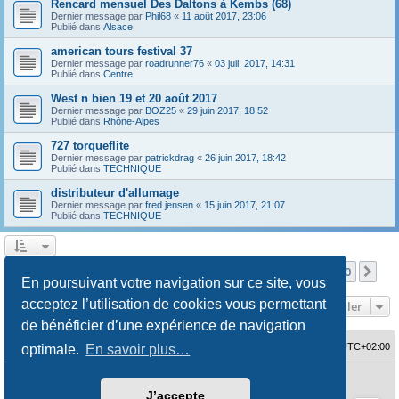
Rencard mensuel Des Daltons à Kembs (68)
Dernier message par
Phil68
«
11 août 2017, 23:06
Publié dans
Alsace
american tours festival 37
Dernier message par
roadrunner76
«
03 juil. 2017, 14:31
Publié dans
Centre
West n bien 19 et 20 août 2017
Dernier message par
BOZ25
«
29 juin 2017, 18:52
Publié dans
Rhône-Alpes
727 torqueflite
Dernier message par
patrickdrag
«
26 juin 2017, 18:42
Publié dans
TECHNIQUE
distributeur d'allumage
Dernier message par
fred jensen
«
15 juin 2017, 21:07
Publié dans
TECHNIQUE
Page
1
sur
10
1
2
3
4
5
10
Sui
La recherche a retourné 480 résultats
…
En poursuivant votre navigation sur ce site, vous
acceptez l’utilisation de cookies vous permettant
Aller
de bénéficier d’une expérience de navigation
Accueil du forum
Fuseau horaire sur
UTC+02:00
optimale.
En savoir plus…
Développé par
phpBB
® Forum Software © phpBB Limited
J’accepte
Traduction française officielle
©
Qiaeru