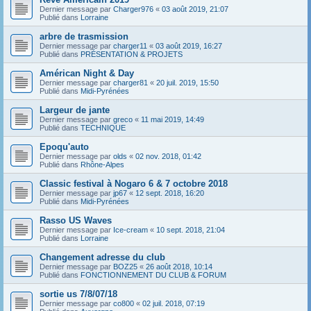
Dernier message par
Charger976
«
03 août 2019, 21:07
Publié dans
Lorraine
arbre de trasmission
Dernier message par
charger11
«
03 août 2019, 16:27
Publié dans
PRÉSENTATION & PROJETS
Américan Night & Day
Dernier message par
charger81
«
20 juil. 2019, 15:50
Publié dans
Midi-Pyrénées
Largeur de jante
Dernier message par
greco
«
11 mai 2019, 14:49
Publié dans
TECHNIQUE
Epoqu'auto
Dernier message par
olds
«
02 nov. 2018, 01:42
Publié dans
Rhône-Alpes
Classic festival à Nogaro 6 & 7 octobre 2018
Dernier message par
jp67
«
12 sept. 2018, 16:20
Publié dans
Midi-Pyrénées
Rasso US Waves
Dernier message par
Ice-cream
«
10 sept. 2018, 21:04
Publié dans
Lorraine
Changement adresse du club
Dernier message par
BOZ25
«
26 août 2018, 10:14
Publié dans
FONCTIONNEMENT DU CLUB & FORUM
sortie us 7/8/07/18
Dernier message par
co800
«
02 juil. 2018, 07:19