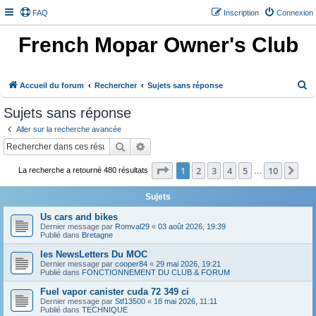
FAQ
Inscription
Connexion
French Mopar Owner's Club
R
Accueil du forum
Rechercher
Sujets sans réponse
e
Sujets sans réponse
c
Aller sur la recherche avancée
h
Rechercher
Recherche avancée
e
Page
1
sur
10
1
2
3
4
5
10
Sui
r
La recherche a retourné 480 résultats
…
c
Sujets
h
Us cars and bikes
e
Dernier message par
Romval29
«
03 août 2026, 19:39
Publié dans
Bretagne
r
les NewsLetters Du MOC
Dernier message par
cooper84
«
29 mai 2026, 19:21
Publié dans
FONCTIONNEMENT DU CLUB & FORUM
Fuel vapor canister cuda 72 349 ci
Dernier message par
Stf13500
«
18 mai 2026, 11:11
Publié dans
TECHNIQUE