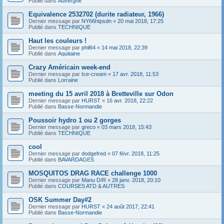
Publié dans
Auvergne
Equivalence 2532702 (durite radiateur, 1966)
Dernier message par
NY66htpsdn
«
20 mai 2018, 17:25
Publié dans
TECHNIQUE
Haut les couleurs !
Dernier message par
phil64
«
14 mai 2018, 22:39
Publié dans
Aquitaine
Crazy Américain week-end
Dernier message par
Ice-cream
«
17 avr. 2018, 11:53
Publié dans
Lorraine
meeting du 15 avril 2018 à Bretteville sur Odon
Dernier message par
HURST
«
16 avr. 2018, 22:22
Publié dans
Basse-Normandie
Poussoir hydro 1 ou 2 gorges
Dernier message par
greco
«
03 mars 2018, 15:43
Publié dans
TECHNIQUE
cool
Dernier message par
dodgefred
«
07 févr. 2018, 11:25
Publié dans
BAVARDAGES
MOSQUITOS DRAG RACE challenge 1000
Dernier message par
Manu D/R
«
28 janv. 2018, 20:10
Publié dans
COURSES ATD & AUTRES
OSK Summer Day#2
Dernier message par
HURST
«
24 août 2017, 22:41
Publié dans
Basse-Normandie