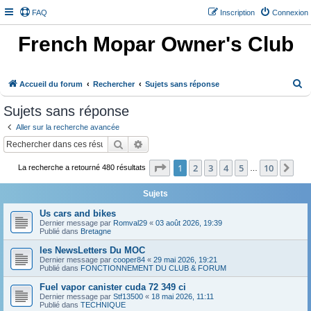
FAQ
Inscription
Connexion
French Mopar Owner's Club
R
Accueil du forum
Rechercher
Sujets sans réponse
e
Sujets sans réponse
c
Aller sur la recherche avancée
h
Rechercher
Recherche avancée
e
Page
1
sur
10
1
2
3
4
5
10
Sui
r
La recherche a retourné 480 résultats
…
c
Sujets
h
Us cars and bikes
e
Dernier message par
Romval29
«
03 août 2026, 19:39
Publié dans
Bretagne
r
les NewsLetters Du MOC
Dernier message par
cooper84
«
29 mai 2026, 19:21
Publié dans
FONCTIONNEMENT DU CLUB & FORUM
Fuel vapor canister cuda 72 349 ci
Dernier message par
Stf13500
«
18 mai 2026, 11:11
Publié dans
TECHNIQUE