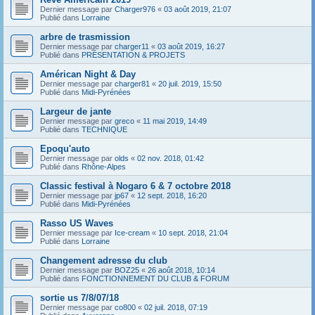
Dernier message par
Charger976
«
03 août 2019, 21:07
Publié dans
Lorraine
arbre de trasmission
Dernier message par
charger11
«
03 août 2019, 16:27
Publié dans
PRÉSENTATION & PROJETS
Américan Night & Day
Dernier message par
charger81
«
20 juil. 2019, 15:50
Publié dans
Midi-Pyrénées
Largeur de jante
Dernier message par
greco
«
11 mai 2019, 14:49
Publié dans
TECHNIQUE
Epoqu'auto
Dernier message par
olds
«
02 nov. 2018, 01:42
Publié dans
Rhône-Alpes
Classic festival à Nogaro 6 & 7 octobre 2018
Dernier message par
jp67
«
12 sept. 2018, 16:20
Publié dans
Midi-Pyrénées
Rasso US Waves
Dernier message par
Ice-cream
«
10 sept. 2018, 21:04
Publié dans
Lorraine
Changement adresse du club
Dernier message par
BOZ25
«
26 août 2018, 10:14
Publié dans
FONCTIONNEMENT DU CLUB & FORUM
sortie us 7/8/07/18
Dernier message par
co800
«
02 juil. 2018, 07:19