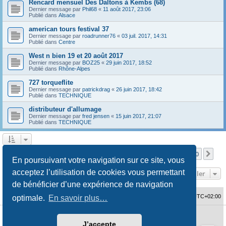
Rencard mensuel Des Daltons à Kembs (68)
Dernier message par
Phil68
«
11 août 2017, 23:06
Publié dans
Alsace
american tours festival 37
Dernier message par
roadrunner76
«
03 juil. 2017, 14:31
Publié dans
Centre
West n bien 19 et 20 août 2017
Dernier message par
BOZ25
«
29 juin 2017, 18:52
Publié dans
Rhône-Alpes
727 torqueflite
Dernier message par
patrickdrag
«
26 juin 2017, 18:42
Publié dans
TECHNIQUE
distributeur d'allumage
Dernier message par
fred jensen
«
15 juin 2017, 21:07
Publié dans
TECHNIQUE
Page
1
sur
10
1
2
3
4
5
10
Sui
La recherche a retourné 480 résultats
…
En poursuivant votre navigation sur ce site, vous
acceptez l’utilisation de cookies vous permettant
Aller
de bénéficier d’une expérience de navigation
Accueil du forum
Fuseau horaire sur
UTC+02:00
optimale.
En savoir plus…
Développé par
phpBB
® Forum Software © phpBB Limited
J’accepte
Traduction française officielle
©
Qiaeru