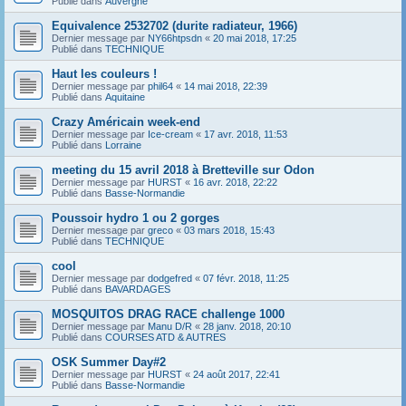
Publié dans
Auvergne
Equivalence 2532702 (durite radiateur, 1966)
Dernier message par
NY66htpsdn
«
20 mai 2018, 17:25
Publié dans
TECHNIQUE
Haut les couleurs !
Dernier message par
phil64
«
14 mai 2018, 22:39
Publié dans
Aquitaine
Crazy Américain week-end
Dernier message par
Ice-cream
«
17 avr. 2018, 11:53
Publié dans
Lorraine
meeting du 15 avril 2018 à Bretteville sur Odon
Dernier message par
HURST
«
16 avr. 2018, 22:22
Publié dans
Basse-Normandie
Poussoir hydro 1 ou 2 gorges
Dernier message par
greco
«
03 mars 2018, 15:43
Publié dans
TECHNIQUE
cool
Dernier message par
dodgefred
«
07 févr. 2018, 11:25
Publié dans
BAVARDAGES
MOSQUITOS DRAG RACE challenge 1000
Dernier message par
Manu D/R
«
28 janv. 2018, 20:10
Publié dans
COURSES ATD & AUTRES
OSK Summer Day#2
Dernier message par
HURST
«
24 août 2017, 22:41
Publié dans
Basse-Normandie