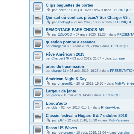
Clips baguettes de portes
par
Pierro27
»
10 juil. 2020, 09:57
» dans
TECHNIQUE
Qui sait où vont ces pièces? Sur Charger 69..
par
shelbygt
»
23 mai 2020, 10:25
» dans
TECHNIQUE
REMONTAGE PARE CHOCS AR
par
ELWOOD
»
07 mars 2020, 12:28
» dans
PRÉSENTA
question pompe a essance
par
charger81
»
13 août 2019, 21:04
» dans
TECHNIQUE
Rêve Américain 2019
par
Charger976
»
03 août 2019, 21:07
» dans
Lorraine
arbre de trasmission
par
charger11
»
03 août 2019, 16:27
» dans
PRÉSENTATIO
Américan Night & Day
par
charger81
»
20 juil. 2019, 15:50
» dans
Midi-Pyréné
Largeur de jante
par
greco
»
11 mai 2019, 14:49
» dans
TECHNIQUE
Epoqu'auto
par
olds
»
02 nov. 2018, 01:42
» dans
Rhône-Alpes
Classic festival à Nogaro 6 & 7 octobre 2018
par
jp67
»
12 sept. 2018, 16:20
» dans
Midi-Pyrénées
Rasso US Waves
par
Ice-cream
»
10 sept. 2018, 21:04
» dans
Lorraine