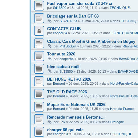
Fuel vapor canister cuda 72 349 ci
par
Stf13500
»
18 mai 2026, 11:11
» dans
TECHNIQUE
Bricolage sur la Dart GT 68
par
SLANT6-23
»
06 mai 2026, 22:08
» dans
TECHNIQ
CONTACTS CLUB
par
cooper84
»
12 avr. 2026, 13:23
» dans
FONCTIONNEME
Classic Cars Meet & Greet Ambérieu en Bugey
par
Phil Sticker
»
13 mars 2026, 22:22
» dans
Rhône-Al
Tour auto 2026
par
cooper84
»
18 déc. 2025, 21:45
» dans
BAVARDAG
Idée cadeau noël
par
Stf13500
»
13 déc. 2025, 10:13
» dans
BAVARDAGE
BETHUNE RETRO 2026
par
Bernard
»
08 déc. 2025, 20:03
» dans
Nord-Pas-de-Cala
THE OLD RACE 2026
par
Bernard
»
04 déc. 2025, 13:39
» dans
Nord-Pas-de-Cala
Mopar Euro Nationals UK 2026
par
Bernard
»
04 déc. 2025, 11:35
» dans
Hors de France
Rencards mensuels Bretons…
par
Fox
»
22 nov. 2025, 09:58
» dans
Bretagne
charger 66 qui cale
par
charger81
»
10 juin 2024, 18:58
» dans
TECHNIQUE