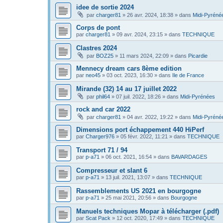
idee de sortie 2024
par
charger81
»
26 avr. 2024, 18:38
» dans
Midi-Pyréné
Corps de pont
par
charger81
»
09 avr. 2024, 23:15
» dans
TECHNIQUE
Clastres 2024
par
BOZ25
»
11 mars 2024, 22:09
» dans
Picardie
Mennecy dream cars 8ème edition
par
neo45
»
03 oct. 2023, 16:30
» dans
Ile de France
Mirande (32) 14 au 17 juillet 2022
par
phil64
»
07 juil. 2022, 18:26
» dans
Midi-Pyrénées
rock and car 2022
par
charger81
»
04 avr. 2022, 19:22
» dans
Midi-Pyréné
Dimensions port échappement 440 HiPerf
par
Charger976
»
05 févr. 2022, 11:21
» dans
TECHNIQUE
Transport 71 / 94
par
p-a71
»
06 oct. 2021, 16:54
» dans
BAVARDAGES
Compresseur et slant 6
par
p-a71
»
13 juil. 2021, 13:07
» dans
TECHNIQUE
Rassemblements US 2021 en bourgogne
par
p-a71
»
25 mai 2021, 20:56
» dans
Bourgogne
Manuels techniques Mopar à télécharger (.pdf)
par
Scat Pack
»
12 oct. 2020, 17:49
» dans
TECHNIQUE