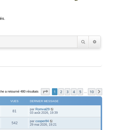
és.
Rechercher
Recherche avancée
Page
1
sur
10
1
2
3
4
5
10
Suivant
he a retourné 480 résultats
…
VUES
DERNIER MESSAGE
D
par
Romval29
V
81
e
03 août 2026, 19:39
r
u
n
D
par
cooper84
V
542
i
e
29 mai 2026, 19:21
e
e
r
r