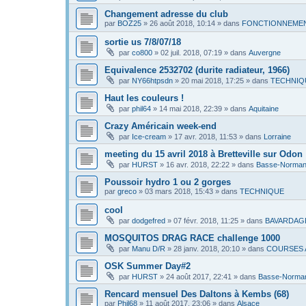
Changement adresse du club
par
BOZ25
»
26 août 2018, 10:14
» dans
FONCTIONNEMEN
sortie us 7/8/07/18
par
co800
»
02 juil. 2018, 07:19
» dans
Auvergne
Equivalence 2532702 (durite radiateur, 1966)
par
NY66htpsdn
»
20 mai 2018, 17:25
» dans
TECHNIQ
Haut les couleurs !
par
phil64
»
14 mai 2018, 22:39
» dans
Aquitaine
Crazy Américain week-end
par
Ice-cream
»
17 avr. 2018, 11:53
» dans
Lorraine
meeting du 15 avril 2018 à Bretteville sur Odon
par
HURST
»
16 avr. 2018, 22:22
» dans
Basse-Norman
Poussoir hydro 1 ou 2 gorges
par
greco
»
03 mars 2018, 15:43
» dans
TECHNIQUE
cool
par
dodgefred
»
07 févr. 2018, 11:25
» dans
BAVARDAG
MOSQUITOS DRAG RACE challenge 1000
par
Manu D/R
»
28 janv. 2018, 20:10
» dans
COURSES 
OSK Summer Day#2
par
HURST
»
24 août 2017, 22:41
» dans
Basse-Norma
Rencard mensuel Des Daltons à Kembs (68)
par
Phil68
»
11 août 2017, 23:06
» dans
Alsace