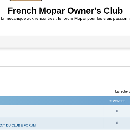
French Mopar Owner's Club
 la mécanique aux rencontres : le forum Mopar pour les vrais passionn
La recherc
RÉPONSES
R
0
é
R
0
NT DU CLUB & FORUM
p