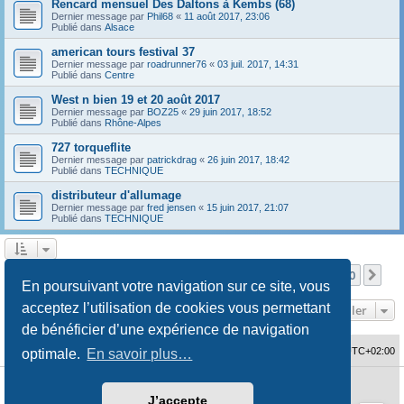
Rencard mensuel Des Daltons à Kembs (68)
Dernier message par
Phil68
«
11 août 2017, 23:06
Publié dans
Alsace
american tours festival 37
Dernier message par
roadrunner76
«
03 juil. 2017, 14:31
Publié dans
Centre
West n bien 19 et 20 août 2017
Dernier message par
BOZ25
«
29 juin 2017, 18:52
Publié dans
Rhône-Alpes
727 torqueflite
Dernier message par
patrickdrag
«
26 juin 2017, 18:42
Publié dans
TECHNIQUE
distributeur d'allumage
Dernier message par
fred jensen
«
15 juin 2017, 21:07
Publié dans
TECHNIQUE
Page
1
sur
10
1
2
3
4
5
10
Sui
La recherche a retourné 480 résultats
…
En poursuivant votre navigation sur ce site, vous
acceptez l’utilisation de cookies vous permettant
Aller
de bénéficier d’une expérience de navigation
Accueil du forum
Fuseau horaire sur
UTC+02:00
optimale.
En savoir plus…
Développé par
phpBB
® Forum Software © phpBB Limited
J’accepte
Traduction française officielle
©
Qiaeru