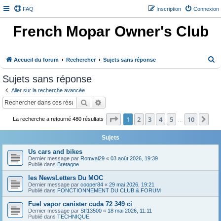
FAQ
Inscription
Connexion
French Mopar Owner's Club
R
Accueil du forum
Rechercher
Sujets sans réponse
e
Sujets sans réponse
c
Aller sur la recherche avancée
h
Rechercher
Recherche avancée
e
Page
1
sur
10
1
2
3
4
5
10
Sui
r
La recherche a retourné 480 résultats
…
c
Sujets
h
Us cars and bikes
e
Dernier message par
Romval29
«
03 août 2026, 19:39
Publié dans
Bretagne
r
les NewsLetters Du MOC
Dernier message par
cooper84
«
29 mai 2026, 19:21
Publié dans
FONCTIONNEMENT DU CLUB & FORUM
Fuel vapor canister cuda 72 349 ci
Dernier message par
Stf13500
«
18 mai 2026, 11:11
Publié dans
TECHNIQUE