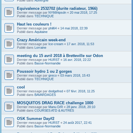
Publié dans
Auvergne
Equivalence 2532702 (durite radiateur, 1966)
Dernier message par
NY66htpsdn
«
20 mai 2018, 17:25
Publié dans
TECHNIQUE
Haut les couleurs !
Dernier message par
phil64
«
14 mai 2018, 22:39
Publié dans
Aquitaine
Crazy Américain week-end
Dernier message par
Ice-cream
«
17 avr. 2018, 11:53
Publié dans
Lorraine
meeting du 15 avril 2018 à Bretteville sur Odon
Dernier message par
HURST
«
16 avr. 2018, 22:22
Publié dans
Basse-Normandie
Poussoir hydro 1 ou 2 gorges
Dernier message par
greco
«
03 mars 2018, 15:43
Publié dans
TECHNIQUE
cool
Dernier message par
dodgefred
«
07 févr. 2018, 11:25
Publié dans
BAVARDAGES
MOSQUITOS DRAG RACE challenge 1000
Dernier message par
Manu D/R
«
28 janv. 2018, 20:10
Publié dans
COURSES ATD & AUTRES
OSK Summer Day#2
Dernier message par
HURST
«
24 août 2017, 22:41
Publié dans
Basse-Normandie