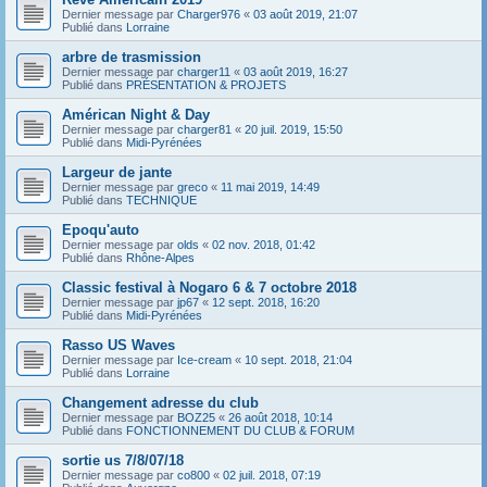
Dernier message par
Charger976
«
03 août 2019, 21:07
Publié dans
Lorraine
arbre de trasmission
Dernier message par
charger11
«
03 août 2019, 16:27
Publié dans
PRÉSENTATION & PROJETS
Américan Night & Day
Dernier message par
charger81
«
20 juil. 2019, 15:50
Publié dans
Midi-Pyrénées
Largeur de jante
Dernier message par
greco
«
11 mai 2019, 14:49
Publié dans
TECHNIQUE
Epoqu'auto
Dernier message par
olds
«
02 nov. 2018, 01:42
Publié dans
Rhône-Alpes
Classic festival à Nogaro 6 & 7 octobre 2018
Dernier message par
jp67
«
12 sept. 2018, 16:20
Publié dans
Midi-Pyrénées
Rasso US Waves
Dernier message par
Ice-cream
«
10 sept. 2018, 21:04
Publié dans
Lorraine
Changement adresse du club
Dernier message par
BOZ25
«
26 août 2018, 10:14
Publié dans
FONCTIONNEMENT DU CLUB & FORUM
sortie us 7/8/07/18
Dernier message par
co800
«
02 juil. 2018, 07:19