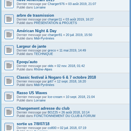
Dernier message par
Charger976
«
03 août 2019, 21:07
Publié dans
Lorraine
arbre de trasmission
Dernier message par
charger11
«
03 août 2019, 16:27
Publié dans
PRÉSENTATION & PROJETS
Américan Night & Day
Dernier message par
charger81
«
20 juil. 2019, 15:50
Publié dans
Midi-Pyrénées
Largeur de jante
Dernier message par
greco
«
11 mai 2019, 14:49
Publié dans
TECHNIQUE
Epoqu'auto
Dernier message par
olds
«
02 nov. 2018, 01:42
Publié dans
Rhône-Alpes
Classic festival à Nogaro 6 & 7 octobre 2018
Dernier message par
jp67
«
12 sept. 2018, 16:20
Publié dans
Midi-Pyrénées
Rasso US Waves
Dernier message par
Ice-cream
«
10 sept. 2018, 21:04
Publié dans
Lorraine
Changement adresse du club
Dernier message par
BOZ25
«
26 août 2018, 10:14
Publié dans
FONCTIONNEMENT DU CLUB & FORUM
sortie us 7/8/07/18
Dernier message par
co800
«
02 juil. 2018, 07:19