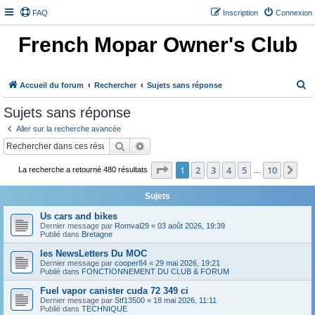
FAQ
Inscription
Connexion
French Mopar Owner's Club
R
Accueil du forum
Rechercher
Sujets sans réponse
e
Sujets sans réponse
c
Aller sur la recherche avancée
h
Rechercher
Recherche avancée
e
Page
1
sur
10
1
2
3
4
5
10
Sui
r
La recherche a retourné 480 résultats
…
c
Sujets
h
Us cars and bikes
e
Dernier message par
Romval29
«
03 août 2026, 19:39
Publié dans
Bretagne
r
les NewsLetters Du MOC
Dernier message par
cooper84
«
29 mai 2026, 19:21
Publié dans
FONCTIONNEMENT DU CLUB & FORUM
Fuel vapor canister cuda 72 349 ci
Dernier message par
Stf13500
«
18 mai 2026, 11:11
Publié dans
TECHNIQUE