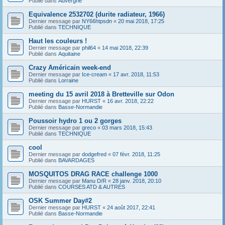
Publié dans
Auvergne
Equivalence 2532702 (durite radiateur, 1966)
Dernier message par
NY66htpsdn
«
20 mai 2018, 17:25
Publié dans
TECHNIQUE
Haut les couleurs !
Dernier message par
phil64
«
14 mai 2018, 22:39
Publié dans
Aquitaine
Crazy Américain week-end
Dernier message par
Ice-cream
«
17 avr. 2018, 11:53
Publié dans
Lorraine
meeting du 15 avril 2018 à Bretteville sur Odon
Dernier message par
HURST
«
16 avr. 2018, 22:22
Publié dans
Basse-Normandie
Poussoir hydro 1 ou 2 gorges
Dernier message par
greco
«
03 mars 2018, 15:43
Publié dans
TECHNIQUE
cool
Dernier message par
dodgefred
«
07 févr. 2018, 11:25
Publié dans
BAVARDAGES
MOSQUITOS DRAG RACE challenge 1000
Dernier message par
Manu D/R
«
28 janv. 2018, 20:10
Publié dans
COURSES ATD & AUTRES
OSK Summer Day#2
Dernier message par
HURST
«
24 août 2017, 22:41
Publié dans
Basse-Normandie