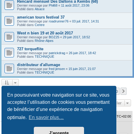
Rencard mensuel Des Daltons à Kembs (68)
Dernier message par
Phil68
«
11 août 2017, 23:06
Publié dans
Alsace
american tours festival 37
Dernier message par
roadrunner76
«
03 juil. 2017, 14:31
Publié dans
Centre
West n bien 19 et 20 août 2017
Dernier message par
BOZ25
«
29 juin 2017, 18:52
Publié dans
Rhône-Alpes
727 torqueflite
Dernier message par
patrickdrag
«
26 juin 2017, 18:42
Publié dans
TECHNIQUE
distributeur d'allumage
Dernier message par
fred jensen
«
15 juin 2017, 21:07
Publié dans
TECHNIQUE
Page
1
sur
10
1
2
3
4
5
10
Sui
La recherche a retourné 480 résultats
…
En poursuivant votre navigation sur ce site, vous
acceptez l’utilisation de cookies vous permettant
Aller
de bénéficier d’une expérience de navigation
Accueil du forum
Fuseau horaire sur
UTC+02:00
optimale.
En savoir plus…
Développé par
phpBB
® Forum Software © phpBB Limited
J’accepte
Traduction française officielle
©
Qiaeru