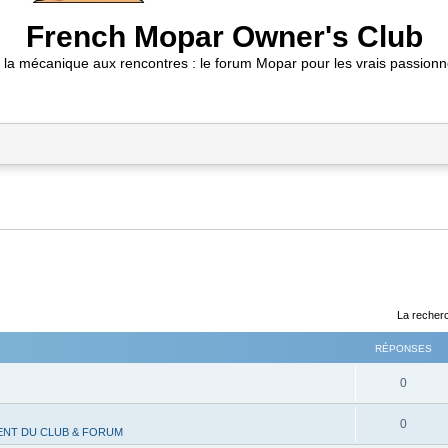
French Mopar Owner's Club
 la mécanique aux rencontres : le forum Mopar pour les vrais passionn
La recherc
RÉPONSES
R
0
é
R
0
NT DU CLUB & FORUM
p