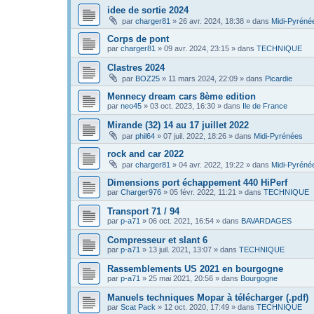
idee de sortie 2024
par
charger81
»
26 avr. 2024, 18:38
» dans
Midi-Pyréné
Corps de pont
par
charger81
»
09 avr. 2024, 23:15
» dans
TECHNIQUE
Clastres 2024
par
BOZ25
»
11 mars 2024, 22:09
» dans
Picardie
Mennecy dream cars 8ème edition
par
neo45
»
03 oct. 2023, 16:30
» dans
Ile de France
Mirande (32) 14 au 17 juillet 2022
par
phil64
»
07 juil. 2022, 18:26
» dans
Midi-Pyrénées
rock and car 2022
par
charger81
»
04 avr. 2022, 19:22
» dans
Midi-Pyréné
Dimensions port échappement 440 HiPerf
par
Charger976
»
05 févr. 2022, 11:21
» dans
TECHNIQUE
Transport 71 / 94
par
p-a71
»
06 oct. 2021, 16:54
» dans
BAVARDAGES
Compresseur et slant 6
par
p-a71
»
13 juil. 2021, 13:07
» dans
TECHNIQUE
Rassemblements US 2021 en bourgogne
par
p-a71
»
25 mai 2021, 20:56
» dans
Bourgogne
Manuels techniques Mopar à télécharger (.pdf)
par
Scat Pack
»
12 oct. 2020, 17:49
» dans
TECHNIQUE