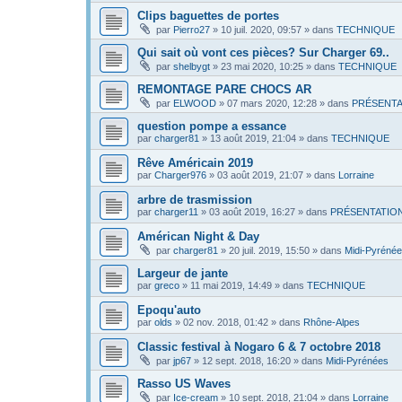
Clips baguettes de portes
par
Pierro27
»
10 juil. 2020, 09:57
» dans
TECHNIQUE
Qui sait où vont ces pièces? Sur Charger 69..
par
shelbygt
»
23 mai 2020, 10:25
» dans
TECHNIQUE
REMONTAGE PARE CHOCS AR
par
ELWOOD
»
07 mars 2020, 12:28
» dans
PRÉSENTA
question pompe a essance
par
charger81
»
13 août 2019, 21:04
» dans
TECHNIQUE
Rêve Américain 2019
par
Charger976
»
03 août 2019, 21:07
» dans
Lorraine
arbre de trasmission
par
charger11
»
03 août 2019, 16:27
» dans
PRÉSENTATIO
Américan Night & Day
par
charger81
»
20 juil. 2019, 15:50
» dans
Midi-Pyréné
Largeur de jante
par
greco
»
11 mai 2019, 14:49
» dans
TECHNIQUE
Epoqu'auto
par
olds
»
02 nov. 2018, 01:42
» dans
Rhône-Alpes
Classic festival à Nogaro 6 & 7 octobre 2018
par
jp67
»
12 sept. 2018, 16:20
» dans
Midi-Pyrénées
Rasso US Waves
par
Ice-cream
»
10 sept. 2018, 21:04
» dans
Lorraine