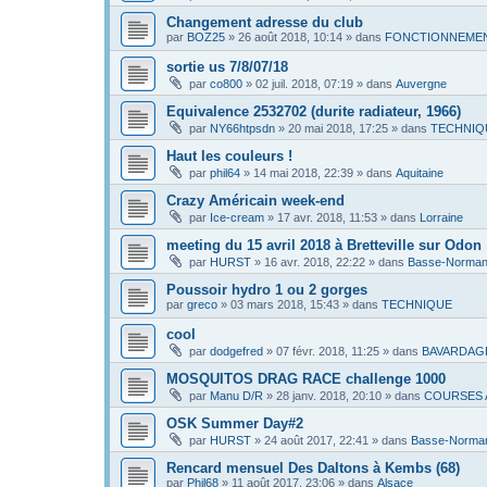
Changement adresse du club
par
BOZ25
»
26 août 2018, 10:14
» dans
FONCTIONNEMEN
sortie us 7/8/07/18
par
co800
»
02 juil. 2018, 07:19
» dans
Auvergne
Equivalence 2532702 (durite radiateur, 1966)
par
NY66htpsdn
»
20 mai 2018, 17:25
» dans
TECHNIQ
Haut les couleurs !
par
phil64
»
14 mai 2018, 22:39
» dans
Aquitaine
Crazy Américain week-end
par
Ice-cream
»
17 avr. 2018, 11:53
» dans
Lorraine
meeting du 15 avril 2018 à Bretteville sur Odon
par
HURST
»
16 avr. 2018, 22:22
» dans
Basse-Norman
Poussoir hydro 1 ou 2 gorges
par
greco
»
03 mars 2018, 15:43
» dans
TECHNIQUE
cool
par
dodgefred
»
07 févr. 2018, 11:25
» dans
BAVARDAG
MOSQUITOS DRAG RACE challenge 1000
par
Manu D/R
»
28 janv. 2018, 20:10
» dans
COURSES 
OSK Summer Day#2
par
HURST
»
24 août 2017, 22:41
» dans
Basse-Norma
Rencard mensuel Des Daltons à Kembs (68)
par
Phil68
»
11 août 2017, 23:06
» dans
Alsace