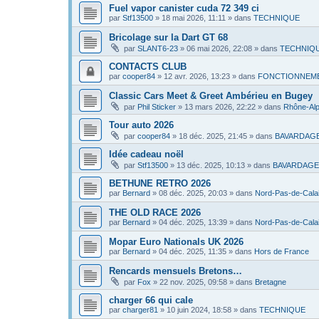
Fuel vapor canister cuda 72 349 ci
par
Stf13500
»
18 mai 2026, 11:11
» dans
TECHNIQUE
Bricolage sur la Dart GT 68
par
SLANT6-23
»
06 mai 2026, 22:08
» dans
TECHNIQ
CONTACTS CLUB
par
cooper84
»
12 avr. 2026, 13:23
» dans
FONCTIONNEME
Classic Cars Meet & Greet Ambérieu en Bugey
par
Phil Sticker
»
13 mars 2026, 22:22
» dans
Rhône-Al
Tour auto 2026
par
cooper84
»
18 déc. 2025, 21:45
» dans
BAVARDAG
Idée cadeau noël
par
Stf13500
»
13 déc. 2025, 10:13
» dans
BAVARDAGE
BETHUNE RETRO 2026
par
Bernard
»
08 déc. 2025, 20:03
» dans
Nord-Pas-de-Cala
THE OLD RACE 2026
par
Bernard
»
04 déc. 2025, 13:39
» dans
Nord-Pas-de-Cala
Mopar Euro Nationals UK 2026
par
Bernard
»
04 déc. 2025, 11:35
» dans
Hors de France
Rencards mensuels Bretons…
par
Fox
»
22 nov. 2025, 09:58
» dans
Bretagne
charger 66 qui cale
par
charger81
»
10 juin 2024, 18:58
» dans
TECHNIQUE