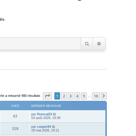
és.
Rechercher
Recherche avancée
Page
1
sur
10
1
2
3
4
5
10
Suivant
he a retourné 480 résultats
…
VUES
DERNIER MESSAGE
D
par
Romval29
V
63
e
03 août 2026, 19:39
r
u
n
D
par
cooper84
V
528
i
e
29 mai 2026, 19:21
e
e
r
r