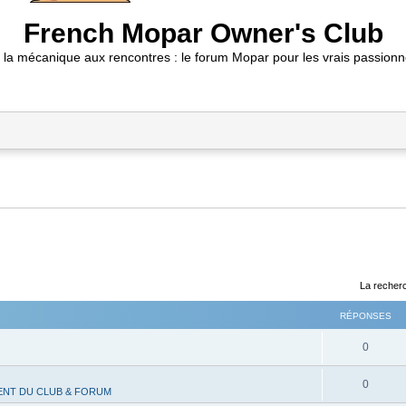
French Mopar Owner's Club
 la mécanique aux rencontres : le forum Mopar pour les vrais passionn
La recherc
RÉPONSES
R
0
é
R
0
NT DU CLUB & FORUM
p