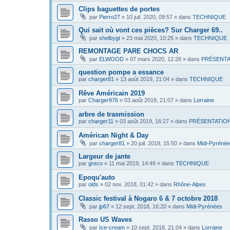
Clips baguettes de portes
par
Pierro27
»
10 juil. 2020, 09:57
» dans
TECHNIQUE
Qui sait où vont ces pièces? Sur Charger 69..
par
shelbygt
»
23 mai 2020, 10:25
» dans
TECHNIQUE
REMONTAGE PARE CHOCS AR
par
ELWOOD
»
07 mars 2020, 12:28
» dans
PRÉSENTA
question pompe a essance
par
charger81
»
13 août 2019, 21:04
» dans
TECHNIQUE
Rêve Américain 2019
par
Charger976
»
03 août 2019, 21:07
» dans
Lorraine
arbre de trasmission
par
charger11
»
03 août 2019, 16:27
» dans
PRÉSENTATIO
Américan Night & Day
par
charger81
»
20 juil. 2019, 15:50
» dans
Midi-Pyréné
Largeur de jante
par
greco
»
11 mai 2019, 14:49
» dans
TECHNIQUE
Epoqu'auto
par
olds
»
02 nov. 2018, 01:42
» dans
Rhône-Alpes
Classic festival à Nogaro 6 & 7 octobre 2018
par
jp67
»
12 sept. 2018, 16:20
» dans
Midi-Pyrénées
Rasso US Waves
par
Ice-cream
»
10 sept. 2018, 21:04
» dans
Lorraine