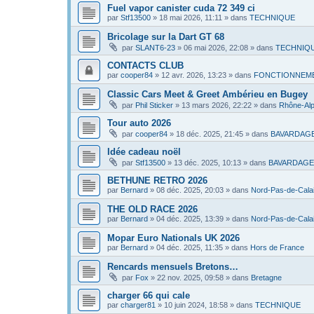
Fuel vapor canister cuda 72 349 ci
par
Stf13500
»
18 mai 2026, 11:11
» dans
TECHNIQUE
Bricolage sur la Dart GT 68
par
SLANT6-23
»
06 mai 2026, 22:08
» dans
TECHNIQ
CONTACTS CLUB
par
cooper84
»
12 avr. 2026, 13:23
» dans
FONCTIONNEME
Classic Cars Meet & Greet Ambérieu en Bugey
par
Phil Sticker
»
13 mars 2026, 22:22
» dans
Rhône-Al
Tour auto 2026
par
cooper84
»
18 déc. 2025, 21:45
» dans
BAVARDAG
Idée cadeau noël
par
Stf13500
»
13 déc. 2025, 10:13
» dans
BAVARDAGE
BETHUNE RETRO 2026
par
Bernard
»
08 déc. 2025, 20:03
» dans
Nord-Pas-de-Cala
THE OLD RACE 2026
par
Bernard
»
04 déc. 2025, 13:39
» dans
Nord-Pas-de-Cala
Mopar Euro Nationals UK 2026
par
Bernard
»
04 déc. 2025, 11:35
» dans
Hors de France
Rencards mensuels Bretons…
par
Fox
»
22 nov. 2025, 09:58
» dans
Bretagne
charger 66 qui cale
par
charger81
»
10 juin 2024, 18:58
» dans
TECHNIQUE