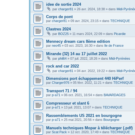
idee de sortie 2024
par
charger81
»
26 avr. 2024, 18:38
» dans
Midi-Pyréné
Corps de pont
par
charger81
»
09 avr. 2024, 23:15
» dans
TECHNIQUE
Clastres 2024
par
BOZ25
»
11 mars 2024, 22:09
» dans
Picardie
Mennecy dream cars 8ème edition
par
neo45
»
03 oct. 2023, 16:30
» dans
Ile de France
Mirande (32) 14 au 17 juillet 2022
par
phil64
»
07 juil. 2022, 18:26
» dans
Midi-Pyrénées
rock and car 2022
par
charger81
»
04 avr. 2022, 19:22
» dans
Midi-Pyréné
Dimensions port échappement 440 HiPerf
par
Charger976
»
05 févr. 2022, 11:21
» dans
TECHNIQUE
Transport 71 / 94
par
p-a71
»
06 oct. 2021, 16:54
» dans
BAVARDAGES
Compresseur et slant 6
par
p-a71
»
13 juil. 2021, 13:07
» dans
TECHNIQUE
Rassemblements US 2021 en bourgogne
par
p-a71
»
25 mai 2021, 20:56
» dans
Bourgogne
Manuels techniques Mopar à télécharger (.pdf)
par
Scat Pack
»
12 oct. 2020, 17:49
» dans
TECHNIQUE