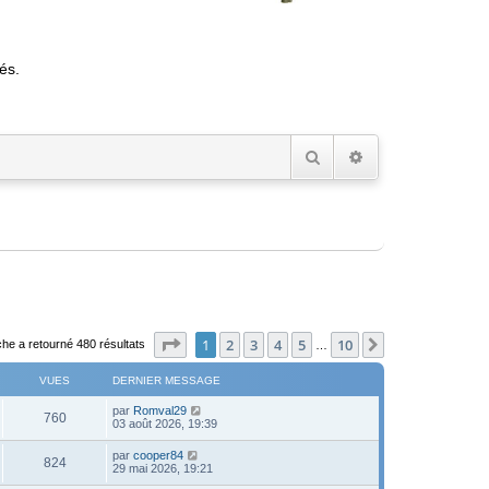
és.
Rechercher
Recherche avancée
Page
1
sur
10
1
2
3
4
5
10
Suivant
he a retourné 480 résultats
…
VUES
DERNIER MESSAGE
D
par
Romval29
V
760
e
03 août 2026, 19:39
r
u
n
D
par
cooper84
V
824
i
e
29 mai 2026, 19:21
e
e
r
r