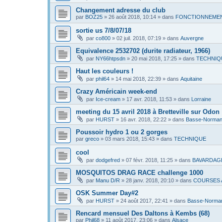
Changement adresse du club
par
BOZ25
»
26 août 2018, 10:14
» dans
FONCTIONNEMEN
sortie us 7/8/07/18
par
co800
»
02 juil. 2018, 07:19
» dans
Auvergne
Equivalence 2532702 (durite radiateur, 1966)
par
NY66htpsdn
»
20 mai 2018, 17:25
» dans
TECHNIQ
Haut les couleurs !
par
phil64
»
14 mai 2018, 22:39
» dans
Aquitaine
Crazy Américain week-end
par
Ice-cream
»
17 avr. 2018, 11:53
» dans
Lorraine
meeting du 15 avril 2018 à Bretteville sur Odon
par
HURST
»
16 avr. 2018, 22:22
» dans
Basse-Norman
Poussoir hydro 1 ou 2 gorges
par
greco
»
03 mars 2018, 15:43
» dans
TECHNIQUE
cool
par
dodgefred
»
07 févr. 2018, 11:25
» dans
BAVARDAG
MOSQUITOS DRAG RACE challenge 1000
par
Manu D/R
»
28 janv. 2018, 20:10
» dans
COURSES 
OSK Summer Day#2
par
HURST
»
24 août 2017, 22:41
» dans
Basse-Norma
Rencard mensuel Des Daltons à Kembs (68)
par
Phil68
»
11 août 2017, 23:06
» dans
Alsace