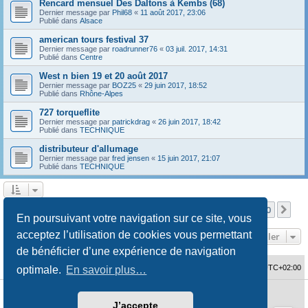
Rencard mensuel Des Daltons à Kembs (68)
Dernier message par
Phil68
«
11 août 2017, 23:06
Publié dans
Alsace
american tours festival 37
Dernier message par
roadrunner76
«
03 juil. 2017, 14:31
Publié dans
Centre
West n bien 19 et 20 août 2017
Dernier message par
BOZ25
«
29 juin 2017, 18:52
Publié dans
Rhône-Alpes
727 torqueflite
Dernier message par
patrickdrag
«
26 juin 2017, 18:42
Publié dans
TECHNIQUE
distributeur d'allumage
Dernier message par
fred jensen
«
15 juin 2017, 21:07
Publié dans
TECHNIQUE
Page
1
sur
10
1
2
3
4
5
10
Sui
La recherche a retourné 480 résultats
…
En poursuivant votre navigation sur ce site, vous
acceptez l’utilisation de cookies vous permettant
Aller
de bénéficier d’une expérience de navigation
Accueil du forum
Fuseau horaire sur
UTC+02:00
optimale.
En savoir plus…
Développé par
phpBB
® Forum Software © phpBB Limited
J’accepte
Traduction française officielle
©
Qiaeru