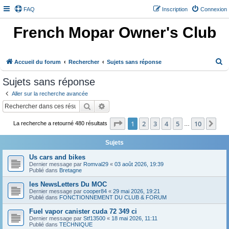
FAQ
Inscription
Connexion
French Mopar Owner's Club
R
Accueil du forum
Rechercher
Sujets sans réponse
e
Sujets sans réponse
c
Aller sur la recherche avancée
h
Rechercher
Recherche avancée
e
Page
1
sur
10
1
2
3
4
5
10
Sui
r
La recherche a retourné 480 résultats
…
c
Sujets
h
Us cars and bikes
e
Dernier message par
Romval29
«
03 août 2026, 19:39
Publié dans
Bretagne
r
les NewsLetters Du MOC
Dernier message par
cooper84
«
29 mai 2026, 19:21
Publié dans
FONCTIONNEMENT DU CLUB & FORUM
Fuel vapor canister cuda 72 349 ci
Dernier message par
Stf13500
«
18 mai 2026, 11:11
Publié dans
TECHNIQUE