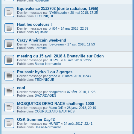
Publié dans
Auvergne
Equivalence 2532702 (durite radiateur, 1966)
Dernier message par
NY66htpsdn
«
20 mai 2018, 17:25
Publié dans
TECHNIQUE
Haut les couleurs !
Dernier message par
phil64
«
14 mai 2018, 22:39
Publié dans
Aquitaine
Crazy Américain week-end
Dernier message par
Ice-cream
«
17 avr. 2018, 11:53
Publié dans
Lorraine
meeting du 15 avril 2018 à Bretteville sur Odon
Dernier message par
HURST
«
16 avr. 2018, 22:22
Publié dans
Basse-Normandie
Poussoir hydro 1 ou 2 gorges
Dernier message par
greco
«
03 mars 2018, 15:43
Publié dans
TECHNIQUE
cool
Dernier message par
dodgefred
«
07 févr. 2018, 11:25
Publié dans
BAVARDAGES
MOSQUITOS DRAG RACE challenge 1000
Dernier message par
Manu D/R
«
28 janv. 2018, 20:10
Publié dans
COURSES ATD & AUTRES
OSK Summer Day#2
Dernier message par
HURST
«
24 août 2017, 22:41
Publié dans
Basse-Normandie