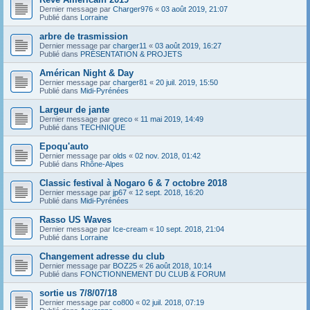
Dernier message par
Charger976
«
03 août 2019, 21:07
Publié dans
Lorraine
arbre de trasmission
Dernier message par
charger11
«
03 août 2019, 16:27
Publié dans
PRÉSENTATION & PROJETS
Américan Night & Day
Dernier message par
charger81
«
20 juil. 2019, 15:50
Publié dans
Midi-Pyrénées
Largeur de jante
Dernier message par
greco
«
11 mai 2019, 14:49
Publié dans
TECHNIQUE
Epoqu'auto
Dernier message par
olds
«
02 nov. 2018, 01:42
Publié dans
Rhône-Alpes
Classic festival à Nogaro 6 & 7 octobre 2018
Dernier message par
jp67
«
12 sept. 2018, 16:20
Publié dans
Midi-Pyrénées
Rasso US Waves
Dernier message par
Ice-cream
«
10 sept. 2018, 21:04
Publié dans
Lorraine
Changement adresse du club
Dernier message par
BOZ25
«
26 août 2018, 10:14
Publié dans
FONCTIONNEMENT DU CLUB & FORUM
sortie us 7/8/07/18
Dernier message par
co800
«
02 juil. 2018, 07:19