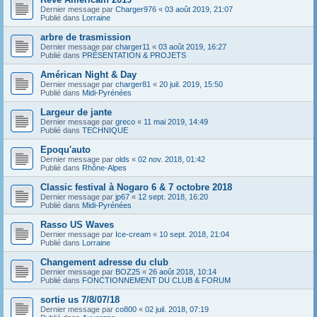
Dernier message par
Charger976
«
03 août 2019, 21:07
Publié dans
Lorraine
arbre de trasmission
Dernier message par
charger11
«
03 août 2019, 16:27
Publié dans
PRÉSENTATION & PROJETS
Américan Night & Day
Dernier message par
charger81
«
20 juil. 2019, 15:50
Publié dans
Midi-Pyrénées
Largeur de jante
Dernier message par
greco
«
11 mai 2019, 14:49
Publié dans
TECHNIQUE
Epoqu'auto
Dernier message par
olds
«
02 nov. 2018, 01:42
Publié dans
Rhône-Alpes
Classic festival à Nogaro 6 & 7 octobre 2018
Dernier message par
jp67
«
12 sept. 2018, 16:20
Publié dans
Midi-Pyrénées
Rasso US Waves
Dernier message par
Ice-cream
«
10 sept. 2018, 21:04
Publié dans
Lorraine
Changement adresse du club
Dernier message par
BOZ25
«
26 août 2018, 10:14
Publié dans
FONCTIONNEMENT DU CLUB & FORUM
sortie us 7/8/07/18
Dernier message par
co800
«
02 juil. 2018, 07:19