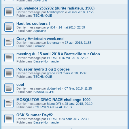
Publié dans
Auvergne
Equivalence 2532702 (durite radiateur, 1966)
Dernier message par
NY66htpsdn
«
20 mai 2018, 17:25
Publié dans
TECHNIQUE
Haut les couleurs !
Dernier message par
phil64
«
14 mai 2018, 22:39
Publié dans
Aquitaine
Crazy Américain week-end
Dernier message par
Ice-cream
«
17 avr. 2018, 11:53
Publié dans
Lorraine
meeting du 15 avril 2018 à Bretteville sur Odon
Dernier message par
HURST
«
16 avr. 2018, 22:22
Publié dans
Basse-Normandie
Poussoir hydro 1 ou 2 gorges
Dernier message par
greco
«
03 mars 2018, 15:43
Publié dans
TECHNIQUE
cool
Dernier message par
dodgefred
«
07 févr. 2018, 11:25
Publié dans
BAVARDAGES
MOSQUITOS DRAG RACE challenge 1000
Dernier message par
Manu D/R
«
28 janv. 2018, 20:10
Publié dans
COURSES ATD & AUTRES
OSK Summer Day#2
Dernier message par
HURST
«
24 août 2017, 22:41
Publié dans
Basse-Normandie