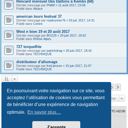
Rencard mensuel Des Daltons à Kembs (68)
Dernier message par
Phil68
«
11 août 2017, 23:06
Publié dans
Alsace
american tours festival 37
Dernier message par
roadrunner76
«
03 juil. 2017, 14:31
Publié dans
Centre
West n bien 19 et 20 août 2017
Dernier message par
BOZ25
«
29 juin 2017, 18:52
Publié dans
Rhône-Alpes
727 torqueflite
Dernier message par
patrickdrag
«
26 juin 2017, 18:42
Publié dans
TECHNIQUE
distributeur d'allumage
Dernier message par
fred jensen
«
15 juin 2017, 21:07
Publié dans
TECHNIQUE
Page
1
sur
10
1
2
3
4
5
10
Sui
La recherche a retourné 480 résultats
…
En poursuivant votre navigation sur ce site, vous
acceptez l’utilisation de cookies vous permettant
Aller
de bénéficier d’une expérience de navigation
Accueil du forum
Fuseau horaire sur
UTC+02:00
optimale.
En savoir plus…
Développé par
phpBB
® Forum Software © phpBB Limited
J’accepte
Traduction française officielle
©
Qiaeru