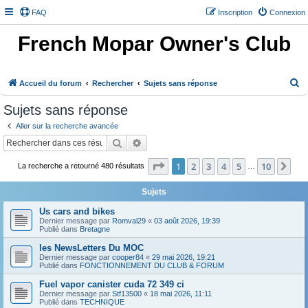
FAQ
Inscription
Connexion
French Mopar Owner's Club
R
Accueil du forum
Rechercher
Sujets sans réponse
e
Sujets sans réponse
c
Aller sur la recherche avancée
h
Rechercher
Recherche avancée
e
Page
1
sur
10
1
2
3
4
5
10
Sui
r
La recherche a retourné 480 résultats
…
c
Sujets
h
Us cars and bikes
e
Dernier message par
Romval29
«
03 août 2026, 19:39
Publié dans
Bretagne
r
les NewsLetters Du MOC
Dernier message par
cooper84
«
29 mai 2026, 19:21
Publié dans
FONCTIONNEMENT DU CLUB & FORUM
Fuel vapor canister cuda 72 349 ci
Dernier message par
Stf13500
«
18 mai 2026, 11:11
Publié dans
TECHNIQUE