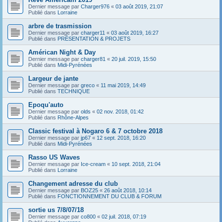
Dernier message par
Charger976
«
03 août 2019, 21:07
Publié dans
Lorraine
arbre de trasmission
Dernier message par
charger11
«
03 août 2019, 16:27
Publié dans
PRÉSENTATION & PROJETS
Américan Night & Day
Dernier message par
charger81
«
20 juil. 2019, 15:50
Publié dans
Midi-Pyrénées
Largeur de jante
Dernier message par
greco
«
11 mai 2019, 14:49
Publié dans
TECHNIQUE
Epoqu'auto
Dernier message par
olds
«
02 nov. 2018, 01:42
Publié dans
Rhône-Alpes
Classic festival à Nogaro 6 & 7 octobre 2018
Dernier message par
jp67
«
12 sept. 2018, 16:20
Publié dans
Midi-Pyrénées
Rasso US Waves
Dernier message par
Ice-cream
«
10 sept. 2018, 21:04
Publié dans
Lorraine
Changement adresse du club
Dernier message par
BOZ25
«
26 août 2018, 10:14
Publié dans
FONCTIONNEMENT DU CLUB & FORUM
sortie us 7/8/07/18
Dernier message par
co800
«
02 juil. 2018, 07:19