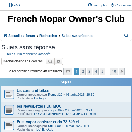
FAQ
Inscription
Connexion
French Mopar Owner's Club
R
Accueil du forum
Rechercher
Sujets sans réponse
e
Sujets sans réponse
c
Aller sur la recherche avancée
h
Rechercher
Recherche avancée
e
Page
1
sur
10
1
2
3
4
5
10
Sui
r
La recherche a retourné 480 résultats
…
c
Sujets
h
Us cars and bikes
e
Dernier message par
Romval29
«
03 août 2026, 19:39
Publié dans
Bretagne
r
les NewsLetters Du MOC
Dernier message par
cooper84
«
29 mai 2026, 19:21
Publié dans
FONCTIONNEMENT DU CLUB & FORUM
Fuel vapor canister cuda 72 349 ci
Dernier message par
Stf13500
«
18 mai 2026, 11:11
Publié dans
TECHNIQUE