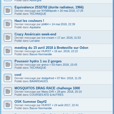
Publié dans
Auvergne
Equivalence 2532702 (durite radiateur, 1966)
Dernier message par
NY66htpsdn
«
20 mai 2018, 17:25
Publié dans
TECHNIQUE
Haut les couleurs !
Dernier message par
phil64
«
14 mai 2018, 22:39
Publié dans
Aquitaine
Crazy Américain week-end
Dernier message par
Ice-cream
«
17 avr. 2018, 11:53
Publié dans
Lorraine
meeting du 15 avril 2018 à Bretteville sur Odon
Dernier message par
HURST
«
16 avr. 2018, 22:22
Publié dans
Basse-Normandie
Poussoir hydro 1 ou 2 gorges
Dernier message par
greco
«
03 mars 2018, 15:43
Publié dans
TECHNIQUE
cool
Dernier message par
dodgefred
«
07 févr. 2018, 11:25
Publié dans
BAVARDAGES
MOSQUITOS DRAG RACE challenge 1000
Dernier message par
Manu D/R
«
28 janv. 2018, 20:10
Publié dans
COURSES ATD & AUTRES
OSK Summer Day#2
Dernier message par
HURST
«
24 août 2017, 22:41
Publié dans
Basse-Normandie