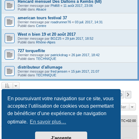
Rencard mensuel Des Daltons à Kembs (68)
Dernier message par
Phil68
«
11 août 2017, 23:06
Publié dans
Alsace
american tours festival 37
Dernier message par
roadrunner76
«
03 juil. 2017, 14:31
Publié dans
Centre
West n bien 19 et 20 août 2017
Dernier message par
BOZ25
«
29 juin 2017, 18:52
Publié dans
Rhône-Alpes
727 torqueflite
Dernier message par
patrickdrag
«
26 juin 2017, 18:42
Publié dans
TECHNIQUE
distributeur d'allumage
Dernier message par
fred jensen
«
15 juin 2017, 21:07
Publié dans
TECHNIQUE
Page
1
sur
10
1
2
3
4
5
10
Sui
La recherche a retourné 480 résultats
…
En poursuivant votre navigation sur ce site, vous
acceptez l’utilisation de cookies vous permettant
Aller
de bénéficier d’une expérience de navigation
Accueil du forum
Fuseau horaire sur
UTC+02:00
optimale.
En savoir plus…
Développé par
phpBB
® Forum Software © phpBB Limited
J’accepte
Traduction française officielle
©
Qiaeru