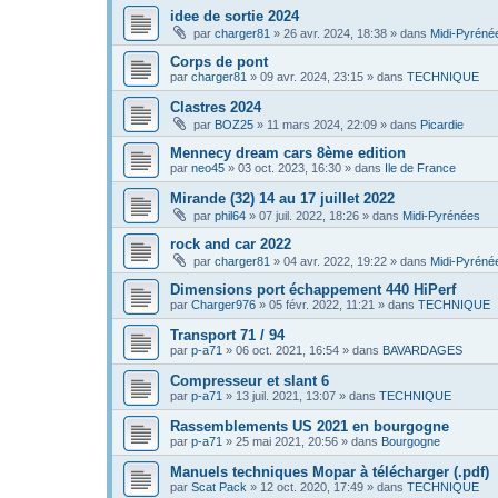
idee de sortie 2024
par
charger81
»
26 avr. 2024, 18:38
» dans
Midi-Pyréné
Corps de pont
par
charger81
»
09 avr. 2024, 23:15
» dans
TECHNIQUE
Clastres 2024
par
BOZ25
»
11 mars 2024, 22:09
» dans
Picardie
Mennecy dream cars 8ème edition
par
neo45
»
03 oct. 2023, 16:30
» dans
Ile de France
Mirande (32) 14 au 17 juillet 2022
par
phil64
»
07 juil. 2022, 18:26
» dans
Midi-Pyrénées
rock and car 2022
par
charger81
»
04 avr. 2022, 19:22
» dans
Midi-Pyréné
Dimensions port échappement 440 HiPerf
par
Charger976
»
05 févr. 2022, 11:21
» dans
TECHNIQUE
Transport 71 / 94
par
p-a71
»
06 oct. 2021, 16:54
» dans
BAVARDAGES
Compresseur et slant 6
par
p-a71
»
13 juil. 2021, 13:07
» dans
TECHNIQUE
Rassemblements US 2021 en bourgogne
par
p-a71
»
25 mai 2021, 20:56
» dans
Bourgogne
Manuels techniques Mopar à télécharger (.pdf)
par
Scat Pack
»
12 oct. 2020, 17:49
» dans
TECHNIQUE