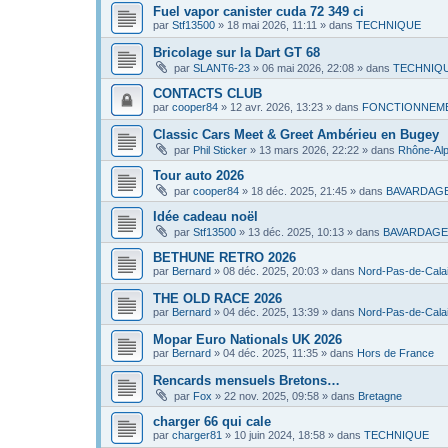
Fuel vapor canister cuda 72 349 ci
par
Stf13500
»
18 mai 2026, 11:11
» dans
TECHNIQUE
Bricolage sur la Dart GT 68
par
SLANT6-23
»
06 mai 2026, 22:08
» dans
TECHNIQ
CONTACTS CLUB
par
cooper84
»
12 avr. 2026, 13:23
» dans
FONCTIONNEME
Classic Cars Meet & Greet Ambérieu en Bugey
par
Phil Sticker
»
13 mars 2026, 22:22
» dans
Rhône-Al
Tour auto 2026
par
cooper84
»
18 déc. 2025, 21:45
» dans
BAVARDAG
Idée cadeau noël
par
Stf13500
»
13 déc. 2025, 10:13
» dans
BAVARDAGE
BETHUNE RETRO 2026
par
Bernard
»
08 déc. 2025, 20:03
» dans
Nord-Pas-de-Cala
THE OLD RACE 2026
par
Bernard
»
04 déc. 2025, 13:39
» dans
Nord-Pas-de-Cala
Mopar Euro Nationals UK 2026
par
Bernard
»
04 déc. 2025, 11:35
» dans
Hors de France
Rencards mensuels Bretons…
par
Fox
»
22 nov. 2025, 09:58
» dans
Bretagne
charger 66 qui cale
par
charger81
»
10 juin 2024, 18:58
» dans
TECHNIQUE