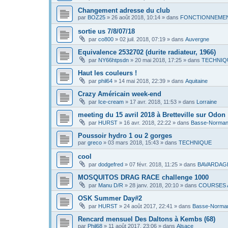
Changement adresse du club
par
BOZ25
»
26 août 2018, 10:14
» dans
FONCTIONNEMEN
sortie us 7/8/07/18
par
co800
»
02 juil. 2018, 07:19
» dans
Auvergne
Equivalence 2532702 (durite radiateur, 1966)
par
NY66htpsdn
»
20 mai 2018, 17:25
» dans
TECHNIQ
Haut les couleurs !
par
phil64
»
14 mai 2018, 22:39
» dans
Aquitaine
Crazy Américain week-end
par
Ice-cream
»
17 avr. 2018, 11:53
» dans
Lorraine
meeting du 15 avril 2018 à Bretteville sur Odon
par
HURST
»
16 avr. 2018, 22:22
» dans
Basse-Norman
Poussoir hydro 1 ou 2 gorges
par
greco
»
03 mars 2018, 15:43
» dans
TECHNIQUE
cool
par
dodgefred
»
07 févr. 2018, 11:25
» dans
BAVARDAG
MOSQUITOS DRAG RACE challenge 1000
par
Manu D/R
»
28 janv. 2018, 20:10
» dans
COURSES 
OSK Summer Day#2
par
HURST
»
24 août 2017, 22:41
» dans
Basse-Norma
Rencard mensuel Des Daltons à Kembs (68)
par
Phil68
»
11 août 2017, 23:06
» dans
Alsace