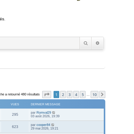
és.
Rechercher
Recherche avancée
Page
1
sur
10
1
2
3
4
5
10
Suivant
he a retourné 480 résultats
…
VUES
DERNIER MESSAGE
D
par
Romval29
V
295
e
03 août 2026, 19:39
r
u
n
D
par
cooper84
V
623
i
e
29 mai 2026, 19:21
e
e
r
r