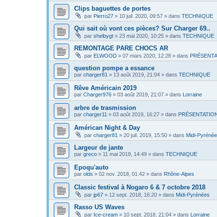
Clips baguettes de portes
par
Pierro27
»
10 juil. 2020, 09:57
» dans
TECHNIQUE
Qui sait où vont ces pièces? Sur Charger 69..
par
shelbygt
»
23 mai 2020, 10:25
» dans
TECHNIQUE
REMONTAGE PARE CHOCS AR
par
ELWOOD
»
07 mars 2020, 12:28
» dans
PRÉSENTA
question pompe a essance
par
charger81
»
13 août 2019, 21:04
» dans
TECHNIQUE
Rêve Américain 2019
par
Charger976
»
03 août 2019, 21:07
» dans
Lorraine
arbre de trasmission
par
charger11
»
03 août 2019, 16:27
» dans
PRÉSENTATIO
Américan Night & Day
par
charger81
»
20 juil. 2019, 15:50
» dans
Midi-Pyréné
Largeur de jante
par
greco
»
11 mai 2019, 14:49
» dans
TECHNIQUE
Epoqu'auto
par
olds
»
02 nov. 2018, 01:42
» dans
Rhône-Alpes
Classic festival à Nogaro 6 & 7 octobre 2018
par
jp67
»
12 sept. 2018, 16:20
» dans
Midi-Pyrénées
Rasso US Waves
par
Ice-cream
»
10 sept. 2018, 21:04
» dans
Lorraine