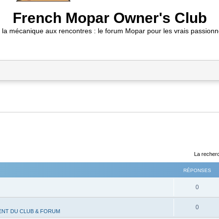
French Mopar Owner's Club
 la mécanique aux rencontres : le forum Mopar pour les vrais passionn
La recherc
RÉPONSES
R
0
é
R
0
NT DU CLUB & FORUM
p