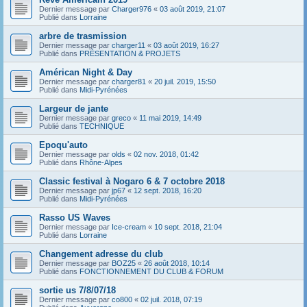
Dernier message par
Charger976
«
03 août 2019, 21:07
Publié dans
Lorraine
arbre de trasmission
Dernier message par
charger11
«
03 août 2019, 16:27
Publié dans
PRÉSENTATION & PROJETS
Américan Night & Day
Dernier message par
charger81
«
20 juil. 2019, 15:50
Publié dans
Midi-Pyrénées
Largeur de jante
Dernier message par
greco
«
11 mai 2019, 14:49
Publié dans
TECHNIQUE
Epoqu'auto
Dernier message par
olds
«
02 nov. 2018, 01:42
Publié dans
Rhône-Alpes
Classic festival à Nogaro 6 & 7 octobre 2018
Dernier message par
jp67
«
12 sept. 2018, 16:20
Publié dans
Midi-Pyrénées
Rasso US Waves
Dernier message par
Ice-cream
«
10 sept. 2018, 21:04
Publié dans
Lorraine
Changement adresse du club
Dernier message par
BOZ25
«
26 août 2018, 10:14
Publié dans
FONCTIONNEMENT DU CLUB & FORUM
sortie us 7/8/07/18
Dernier message par
co800
«
02 juil. 2018, 07:19