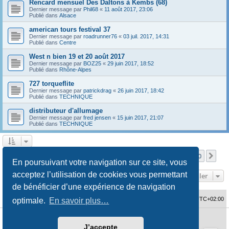
Rencard mensuel Des Daltons à Kembs (68)
Dernier message par
Phil68
«
11 août 2017, 23:06
Publié dans
Alsace
american tours festival 37
Dernier message par
roadrunner76
«
03 juil. 2017, 14:31
Publié dans
Centre
West n bien 19 et 20 août 2017
Dernier message par
BOZ25
«
29 juin 2017, 18:52
Publié dans
Rhône-Alpes
727 torqueflite
Dernier message par
patrickdrag
«
26 juin 2017, 18:42
Publié dans
TECHNIQUE
distributeur d'allumage
Dernier message par
fred jensen
«
15 juin 2017, 21:07
Publié dans
TECHNIQUE
Page
1
sur
10
1
2
3
4
5
10
Sui
La recherche a retourné 480 résultats
…
En poursuivant votre navigation sur ce site, vous
acceptez l’utilisation de cookies vous permettant
Aller
de bénéficier d’une expérience de navigation
Accueil du forum
Fuseau horaire sur
UTC+02:00
optimale.
En savoir plus…
Développé par
phpBB
® Forum Software © phpBB Limited
J’accepte
Traduction française officielle
©
Qiaeru