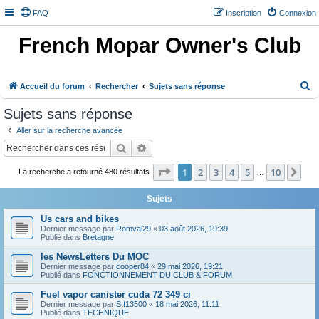
FAQ
Inscription
Connexion
French Mopar Owner's Club
R
Accueil du forum
Rechercher
Sujets sans réponse
e
Sujets sans réponse
c
Aller sur la recherche avancée
h
Rechercher
Recherche avancée
e
Page
1
sur
10
1
2
3
4
5
10
Sui
r
La recherche a retourné 480 résultats
…
c
Sujets
h
Us cars and bikes
e
Dernier message par
Romval29
«
03 août 2026, 19:39
Publié dans
Bretagne
r
les NewsLetters Du MOC
Dernier message par
cooper84
«
29 mai 2026, 19:21
Publié dans
FONCTIONNEMENT DU CLUB & FORUM
Fuel vapor canister cuda 72 349 ci
Dernier message par
Stf13500
«
18 mai 2026, 11:11
Publié dans
TECHNIQUE