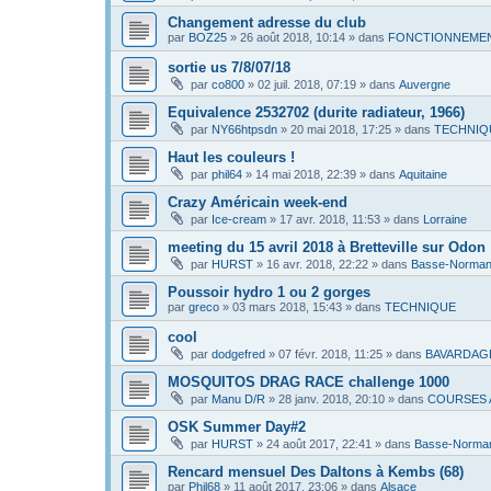
Changement adresse du club
par
BOZ25
»
26 août 2018, 10:14
» dans
FONCTIONNEMEN
sortie us 7/8/07/18
par
co800
»
02 juil. 2018, 07:19
» dans
Auvergne
Equivalence 2532702 (durite radiateur, 1966)
par
NY66htpsdn
»
20 mai 2018, 17:25
» dans
TECHNIQ
Haut les couleurs !
par
phil64
»
14 mai 2018, 22:39
» dans
Aquitaine
Crazy Américain week-end
par
Ice-cream
»
17 avr. 2018, 11:53
» dans
Lorraine
meeting du 15 avril 2018 à Bretteville sur Odon
par
HURST
»
16 avr. 2018, 22:22
» dans
Basse-Norman
Poussoir hydro 1 ou 2 gorges
par
greco
»
03 mars 2018, 15:43
» dans
TECHNIQUE
cool
par
dodgefred
»
07 févr. 2018, 11:25
» dans
BAVARDAG
MOSQUITOS DRAG RACE challenge 1000
par
Manu D/R
»
28 janv. 2018, 20:10
» dans
COURSES 
OSK Summer Day#2
par
HURST
»
24 août 2017, 22:41
» dans
Basse-Norma
Rencard mensuel Des Daltons à Kembs (68)
par
Phil68
»
11 août 2017, 23:06
» dans
Alsace