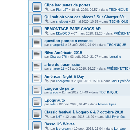
Clips baguettes de portes
par
Pierro27
»
10 juil. 2020, 09:57
» dans
TECHNIQUE
Qui sait où vont ces pièces? Sur Charger 69..
par
shelbygt
»
23 mai 2020, 10:25
» dans
TECHNIQUE
REMONTAGE PARE CHOCS AR
par
ELWOOD
»
07 mars 2020, 12:28
» dans
PRÉSENTA
question pompe a essance
par
charger81
»
13 août 2019, 21:04
» dans
TECHNIQUE
Rêve Américain 2019
par
Charger976
»
03 août 2019, 21:07
» dans
Lorraine
arbre de trasmission
par
charger11
»
03 août 2019, 16:27
» dans
PRÉSENTATIO
Américan Night & Day
par
charger81
»
20 juil. 2019, 15:50
» dans
Midi-Pyréné
Largeur de jante
par
greco
»
11 mai 2019, 14:49
» dans
TECHNIQUE
Epoqu'auto
par
olds
»
02 nov. 2018, 01:42
» dans
Rhône-Alpes
Classic festival à Nogaro 6 & 7 octobre 2018
par
jp67
»
12 sept. 2018, 16:20
» dans
Midi-Pyrénées
Rasso US Waves
par
Ice-cream
»
10 sept. 2018, 21:04
» dans
Lorraine