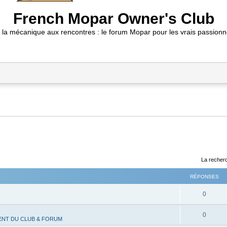
French Mopar Owner's Club
 la mécanique aux rencontres : le forum Mopar pour les vrais passionn
La recherc
RÉPONSES
R
0
é
R
0
NT DU CLUB & FORUM
p