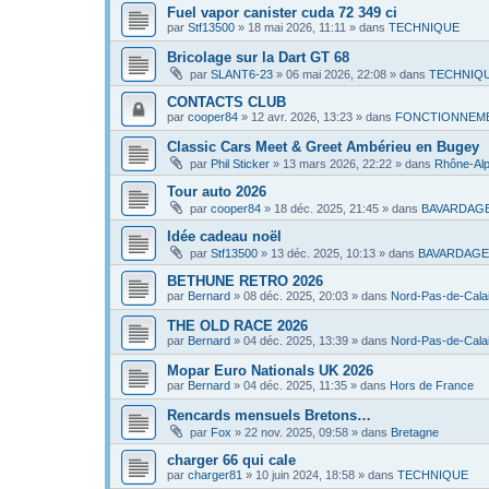
Fuel vapor canister cuda 72 349 ci
par
Stf13500
»
18 mai 2026, 11:11
» dans
TECHNIQUE
Bricolage sur la Dart GT 68
par
SLANT6-23
»
06 mai 2026, 22:08
» dans
TECHNIQ
CONTACTS CLUB
par
cooper84
»
12 avr. 2026, 13:23
» dans
FONCTIONNEME
Classic Cars Meet & Greet Ambérieu en Bugey
par
Phil Sticker
»
13 mars 2026, 22:22
» dans
Rhône-Al
Tour auto 2026
par
cooper84
»
18 déc. 2025, 21:45
» dans
BAVARDAG
Idée cadeau noël
par
Stf13500
»
13 déc. 2025, 10:13
» dans
BAVARDAGE
BETHUNE RETRO 2026
par
Bernard
»
08 déc. 2025, 20:03
» dans
Nord-Pas-de-Cala
THE OLD RACE 2026
par
Bernard
»
04 déc. 2025, 13:39
» dans
Nord-Pas-de-Cala
Mopar Euro Nationals UK 2026
par
Bernard
»
04 déc. 2025, 11:35
» dans
Hors de France
Rencards mensuels Bretons…
par
Fox
»
22 nov. 2025, 09:58
» dans
Bretagne
charger 66 qui cale
par
charger81
»
10 juin 2024, 18:58
» dans
TECHNIQUE