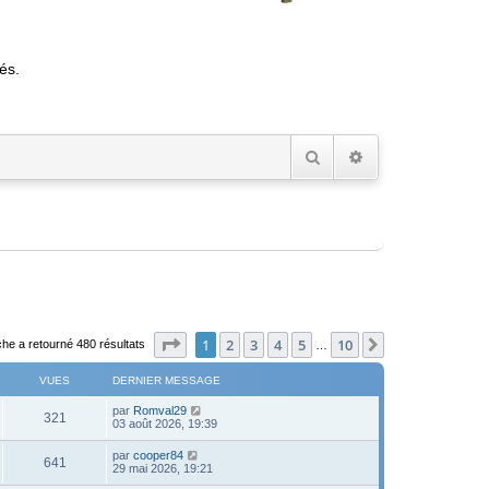
és.
Rechercher
Recherche avancée
Page
1
sur
10
1
2
3
4
5
10
Suivant
he a retourné 480 résultats
…
VUES
DERNIER MESSAGE
D
par
Romval29
V
321
e
03 août 2026, 19:39
r
u
n
D
par
cooper84
V
641
i
e
29 mai 2026, 19:21
e
e
r
r