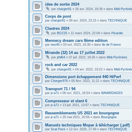
idee de sortie 2024
par
charger81
»
26 avr. 2024, 18:38
» dans
Midi-Pyréné
Corps de pont
par
charger81
»
09 avr. 2024, 23:15
» dans
TECHNIQUE
Clastres 2024
par
BOZ25
»
11 mars 2024, 22:09
» dans
Picardie
Mennecy dream cars 8ème edition
par
neo45
»
03 oct. 2023, 16:30
» dans
Ile de France
Mirande (32) 14 au 17 juillet 2022
par
phil64
»
07 juil. 2022, 18:26
» dans
Midi-Pyrénées
rock and car 2022
par
charger81
»
04 avr. 2022, 19:22
» dans
Midi-Pyréné
Dimensions port échappement 440 HiPerf
par
Charger976
»
05 févr. 2022, 11:21
» dans
TECHNIQUE
Transport 71 / 94
par
p-a71
»
06 oct. 2021, 16:54
» dans
BAVARDAGES
Compresseur et slant 6
par
p-a71
»
13 juil. 2021, 13:07
» dans
TECHNIQUE
Rassemblements US 2021 en bourgogne
par
p-a71
»
25 mai 2021, 20:56
» dans
Bourgogne
Manuels techniques Mopar à télécharger (.pdf)
par
Scat Pack
»
12 oct. 2020, 17:49
» dans
TECHNIQUE