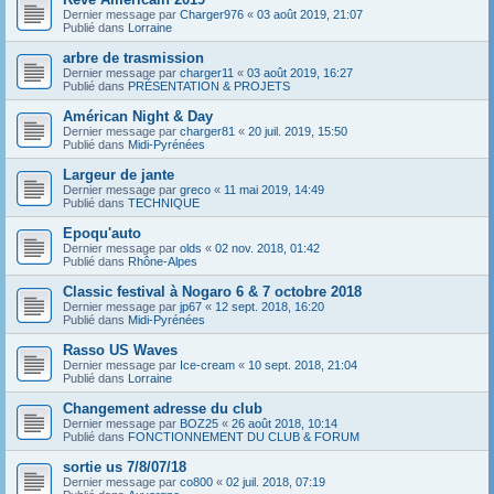
Dernier message par
Charger976
«
03 août 2019, 21:07
Publié dans
Lorraine
arbre de trasmission
Dernier message par
charger11
«
03 août 2019, 16:27
Publié dans
PRÉSENTATION & PROJETS
Américan Night & Day
Dernier message par
charger81
«
20 juil. 2019, 15:50
Publié dans
Midi-Pyrénées
Largeur de jante
Dernier message par
greco
«
11 mai 2019, 14:49
Publié dans
TECHNIQUE
Epoqu'auto
Dernier message par
olds
«
02 nov. 2018, 01:42
Publié dans
Rhône-Alpes
Classic festival à Nogaro 6 & 7 octobre 2018
Dernier message par
jp67
«
12 sept. 2018, 16:20
Publié dans
Midi-Pyrénées
Rasso US Waves
Dernier message par
Ice-cream
«
10 sept. 2018, 21:04
Publié dans
Lorraine
Changement adresse du club
Dernier message par
BOZ25
«
26 août 2018, 10:14
Publié dans
FONCTIONNEMENT DU CLUB & FORUM
sortie us 7/8/07/18
Dernier message par
co800
«
02 juil. 2018, 07:19