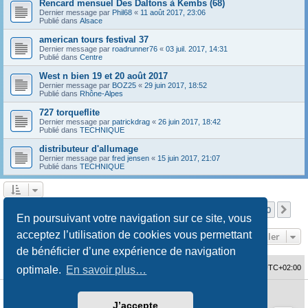
Rencard mensuel Des Daltons à Kembs (68)
Dernier message par
Phil68
«
11 août 2017, 23:06
Publié dans
Alsace
american tours festival 37
Dernier message par
roadrunner76
«
03 juil. 2017, 14:31
Publié dans
Centre
West n bien 19 et 20 août 2017
Dernier message par
BOZ25
«
29 juin 2017, 18:52
Publié dans
Rhône-Alpes
727 torqueflite
Dernier message par
patrickdrag
«
26 juin 2017, 18:42
Publié dans
TECHNIQUE
distributeur d'allumage
Dernier message par
fred jensen
«
15 juin 2017, 21:07
Publié dans
TECHNIQUE
Page
1
sur
10
1
2
3
4
5
10
Sui
La recherche a retourné 480 résultats
…
En poursuivant votre navigation sur ce site, vous
acceptez l’utilisation de cookies vous permettant
Aller
de bénéficier d’une expérience de navigation
Accueil du forum
Fuseau horaire sur
UTC+02:00
optimale.
En savoir plus…
Développé par
phpBB
® Forum Software © phpBB Limited
J’accepte
Traduction française officielle
©
Qiaeru