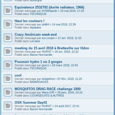
Publié dans
Auvergne
Equivalence 2532702 (durite radiateur, 1966)
Dernier message par
NY66htpsdn
«
20 mai 2018, 17:25
Publié dans
TECHNIQUE
Haut les couleurs !
Dernier message par
phil64
«
14 mai 2018, 22:39
Publié dans
Aquitaine
Crazy Américain week-end
Dernier message par
Ice-cream
«
17 avr. 2018, 11:53
Publié dans
Lorraine
meeting du 15 avril 2018 à Bretteville sur Odon
Dernier message par
HURST
«
16 avr. 2018, 22:22
Publié dans
Basse-Normandie
Poussoir hydro 1 ou 2 gorges
Dernier message par
greco
«
03 mars 2018, 15:43
Publié dans
TECHNIQUE
cool
Dernier message par
dodgefred
«
07 févr. 2018, 11:25
Publié dans
BAVARDAGES
MOSQUITOS DRAG RACE challenge 1000
Dernier message par
Manu D/R
«
28 janv. 2018, 20:10
Publié dans
COURSES ATD & AUTRES
OSK Summer Day#2
Dernier message par
HURST
«
24 août 2017, 22:41
Publié dans
Basse-Normandie