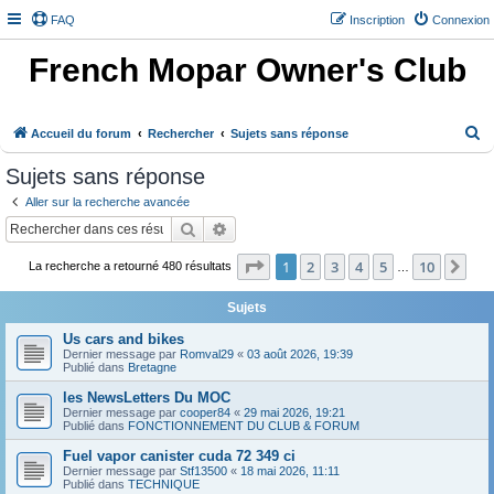
FAQ
Inscription
Connexion
French Mopar Owner's Club
R
Accueil du forum
Rechercher
Sujets sans réponse
e
Sujets sans réponse
c
Aller sur la recherche avancée
h
Rechercher
Recherche avancée
e
Page
1
sur
10
1
2
3
4
5
10
Sui
r
La recherche a retourné 480 résultats
…
c
Sujets
h
Us cars and bikes
e
Dernier message par
Romval29
«
03 août 2026, 19:39
Publié dans
Bretagne
r
les NewsLetters Du MOC
Dernier message par
cooper84
«
29 mai 2026, 19:21
Publié dans
FONCTIONNEMENT DU CLUB & FORUM
Fuel vapor canister cuda 72 349 ci
Dernier message par
Stf13500
«
18 mai 2026, 11:11
Publié dans
TECHNIQUE