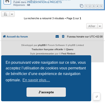
Publié dans
PRÉSENTATION & PROJETS
Réponses :
68
1
2
3
4
5
La recherche a retourné 3 résultats • Page
1
sur
1
Aller
Accueil du forum
Fuseau horaire sur
UTC+02:00
Développé par
phpBB
® Forum Software © phpBB Limited
Traduction française officielle
©
Qiaeru
Style
jeremiemeunier
par ©
Fred Rimbert
Confidentialité
|
Conditions
En poursuivant votre navigation sur ce site, vous
acceptez l’utilisation de cookies vous permettant
de bénéficier d’une expérience de navigation
optimale.
En savoir plus…
J’accepte
🌙