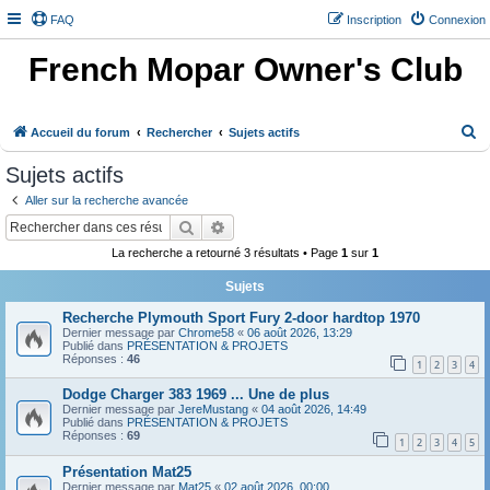
FAQ
Inscription
Connexion
French Mopar Owner's Club
R
Accueil du forum
Rechercher
Sujets actifs
e
Sujets actifs
c
Aller sur la recherche avancée
h
Rechercher
Recherche avancée
e
La recherche a retourné 3 résultats • Page
1
sur
1
r
Sujets
c
h
Recherche Plymouth Sport Fury 2-door hardtop 1970
Dernier message par
Chrome58
«
06 août 2026, 13:29
e
Publié dans
PRÉSENTATION & PROJETS
Réponses :
46
1
2
3
4
r
Dodge Charger 383 1969 ... Une de plus
Dernier message par
JereMustang
«
04 août 2026, 14:49
Publié dans
PRÉSENTATION & PROJETS
Réponses :
69
1
2
3
4
5
Présentation Mat25
Dernier message par
Mat25
«
02 août 2026, 00:00