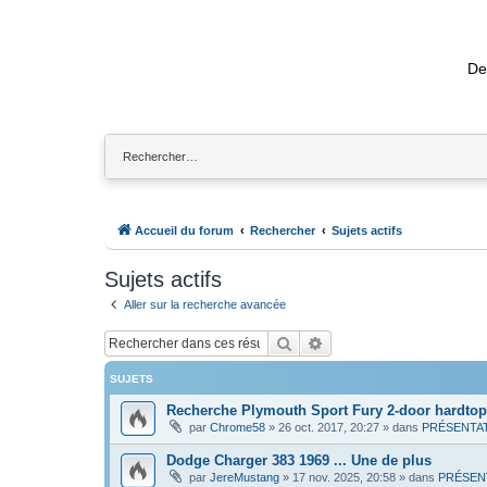
De
Accueil du forum
Rechercher
Sujets actifs
Sujets actifs
Aller sur la recherche avancée
Rechercher
Recherche avancée
SUJETS
Recherche Plymouth Sport Fury 2-door hardtop
par
Chrome58
»
26 oct. 2017, 20:27
» dans
PRÉSENTA
Dodge Charger 383 1969 ... Une de plus
par
JereMustang
»
17 nov. 2025, 20:58
» dans
PRÉSEN