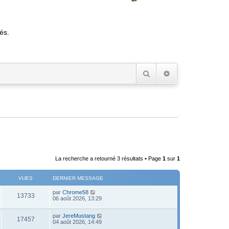
és.
Rechercher
Recherche avancée
La recherche a retourné 3 résultats • Page
1
sur
1
VUES
DERNIER MESSAGE
D
par
Chrome58
V
13733
e
06 août 2026, 13:29
r
u
n
D
par
JereMustang
i
V
17457
e
e
04 août 2026, 14:49
e
r
r