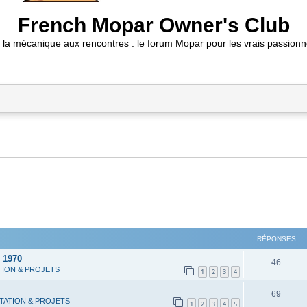
French Mopar Owner's Club
 la mécanique aux rencontres : le forum Mopar pour les vrais passionn
RÉPONSES
 1970
R
46
TION & PROJETS
1
2
3
4
é
R
69
p
TATION & PROJETS
1
2
3
4
5