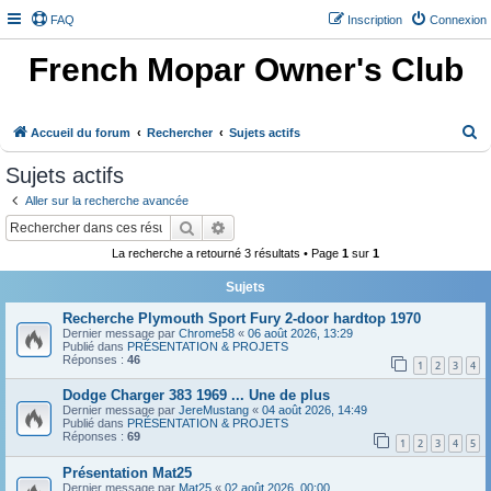
FAQ
Inscription
Connexion
French Mopar Owner's Club
R
Accueil du forum
Rechercher
Sujets actifs
e
Sujets actifs
c
Aller sur la recherche avancée
h
Rechercher
Recherche avancée
e
La recherche a retourné 3 résultats • Page
1
sur
1
r
Sujets
c
h
Recherche Plymouth Sport Fury 2-door hardtop 1970
Dernier message par
Chrome58
«
06 août 2026, 13:29
e
Publié dans
PRÉSENTATION & PROJETS
Réponses :
46
1
2
3
4
r
Dodge Charger 383 1969 ... Une de plus
Dernier message par
JereMustang
«
04 août 2026, 14:49
Publié dans
PRÉSENTATION & PROJETS
Réponses :
69
1
2
3
4
5
Présentation Mat25
Dernier message par
Mat25
«
02 août 2026, 00:00