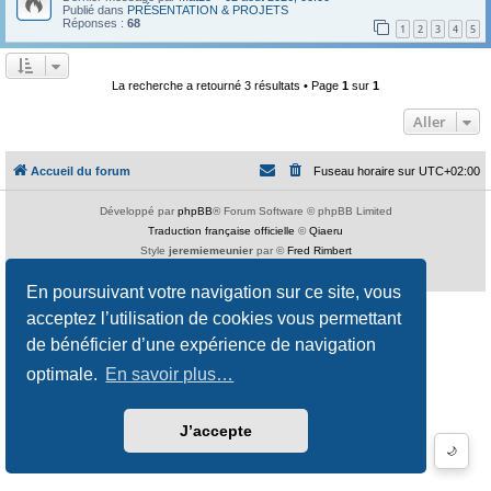
Publié dans
PRÉSENTATION & PROJETS
Réponses :
68
1
2
3
4
5
La recherche a retourné 3 résultats • Page
1
sur
1
Aller
Accueil du forum
Fuseau horaire sur
UTC+02:00
Développé par
phpBB
® Forum Software © phpBB Limited
Traduction française officielle
©
Qiaeru
Style
jeremiemeunier
par ©
Fred Rimbert
Confidentialité
|
Conditions
En poursuivant votre navigation sur ce site, vous
acceptez l’utilisation de cookies vous permettant
de bénéficier d’une expérience de navigation
optimale.
En savoir plus…
J’accepte
🌙