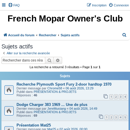
FAQ
Inscription
Connexion
French Mopar Owner's Club
R
Accueil du forum
Rechercher
Sujets actifs
e
Sujets actifs
c
Aller sur la recherche avancée
h
Rechercher
Recherche avancée
e
La recherche a retourné 3 résultats • Page
1
sur
1
r
Sujets
c
h
Recherche Plymouth Sport Fury 2-door hardtop 1970
Dernier message par
Chrome58
«
06 août 2026, 13:29
e
Publié dans
PRÉSENTATION & PROJETS
Réponses :
46
1
2
3
4
r
Dodge Charger 383 1969 ... Une de plus
Dernier message par
JereMustang
«
04 août 2026, 14:49
Publié dans
PRÉSENTATION & PROJETS
Réponses :
69
1
2
3
4
5
Présentation Mat25
Dernier message par
Mat25
«
02 août 2026, 00:00