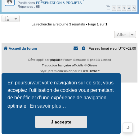
Publié dans
PRÉSENTATION & PROJETS
Réponses :
68
1
2
3
4
5
La recherche a retourné 3 résultats • Page
1
sur
1
Aller
Accueil du forum
Fuseau horaire sur
UTC+02:00
Développé par
phpBB
® Forum Software © phpBB Limited
Traduction française officielle
©
Qiaeru
Style
jeremiemeunier
par ©
Fred Rimbert
Confidentialité
|
Conditions
En poursuivant votre navigation sur ce site, vous
acceptez l’utilisation de cookies vous permettant
de bénéficier d’une expérience de navigation
optimale.
En savoir plus…
J’accepte
🌙