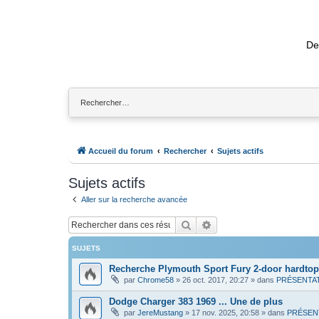
De
Accueil du forum
Rechercher
Sujets actifs
Sujets actifs
Aller sur la recherche avancée
Rechercher
Recherche avancée
SUJETS
Recherche Plymouth Sport Fury 2-door hardtop
par
Chrome58
»
26 oct. 2017, 20:27
» dans
PRÉSENTA
Dodge Charger 383 1969 ... Une de plus
par
JereMustang
»
17 nov. 2025, 20:58
» dans
PRÉSEN