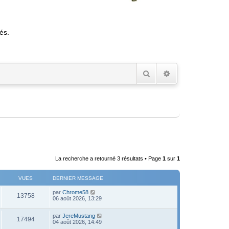
és.
Rechercher
Recherche avancée
La recherche a retourné 3 résultats • Page
1
sur
1
VUES
DERNIER MESSAGE
D
par
Chrome58
V
13758
e
06 août 2026, 13:29
r
u
n
D
par
JereMustang
i
V
17494
e
e
04 août 2026, 14:49
e
r
r