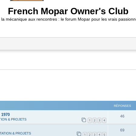
French Mopar Owner's Club
 la mécanique aux rencontres : le forum Mopar pour les vrais passionn
RÉPONSES
 1970
R
46
TION & PROJETS
1
2
3
4
é
R
69
p
TATION & PROJETS
1
2
3
4
5