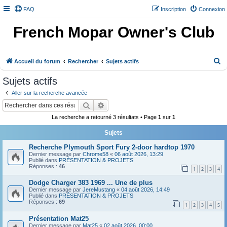
FAQ
Inscription
Connexion
French Mopar Owner's Club
R
Accueil du forum
Rechercher
Sujets actifs
e
Sujets actifs
c
Aller sur la recherche avancée
h
Rechercher
Recherche avancée
e
La recherche a retourné 3 résultats • Page
1
sur
1
r
Sujets
c
h
Recherche Plymouth Sport Fury 2-door hardtop 1970
Dernier message par
Chrome58
«
06 août 2026, 13:29
e
Publié dans
PRÉSENTATION & PROJETS
Réponses :
46
1
2
3
4
r
Dodge Charger 383 1969 ... Une de plus
Dernier message par
JereMustang
«
04 août 2026, 14:49
Publié dans
PRÉSENTATION & PROJETS
Réponses :
69
1
2
3
4
5
Présentation Mat25
Dernier message par
Mat25
«
02 août 2026, 00:00