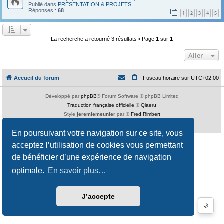
Publié dans
PRÉSENTATION & PROJETS
Réponses :
68
1
2
3
4
5
La recherche a retourné 3 résultats • Page
1
sur
1
Aller
Accueil du forum
Fuseau horaire sur
UTC+02:00
Développé par
phpBB
® Forum Software © phpBB Limited
Traduction française officielle
©
Qiaeru
Style
jeremiemeunier
par ©
Fred Rimbert
Confidentialité
|
Conditions
En poursuivant votre navigation sur ce site, vous
acceptez l’utilisation de cookies vous permettant
de bénéficier d’une expérience de navigation
optimale.
En savoir plus…
J’accepte
🌙