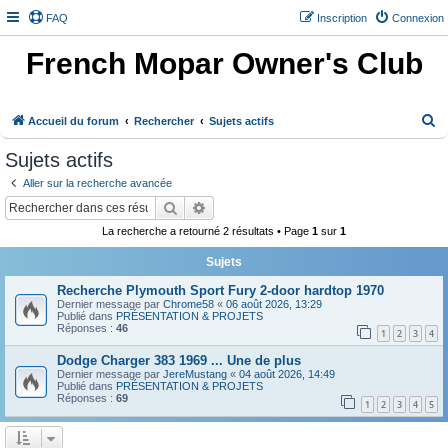
FAQ
Inscription
Connexion
French Mopar Owner's Club
R
Accueil du forum
Rechercher
Sujets actifs
e
Sujets actifs
c
Aller sur la recherche avancée
h
Rechercher
Recherche avancée
e
La recherche a retourné 2 résultats • Page
1
sur
1
r
Sujets
c
h
Recherche Plymouth Sport Fury 2-door hardtop 1970
Dernier message par
Chrome58
«
06 août 2026, 13:29
e
Publié dans
PRÉSENTATION & PROJETS
Réponses :
46
1
2
3
4
r
Dodge Charger 383 1969 ... Une de plus
Dernier message par
JereMustang
«
04 août 2026, 14:49
Publié dans
PRÉSENTATION & PROJETS
Réponses :
69
1
2
3
4
5