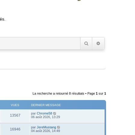
és.
Rechercher
Recherche avancée
La recherche a retourné 8 résultats • Page
1
sur
1
VUES
DERNIER MESSAGE
D
par
Chrome58
V
13567
e
06 août 2026, 13:29
r
u
n
D
par
JereMustang
i
V
16946
e
e
04 août 2026, 14:49
e
r
r