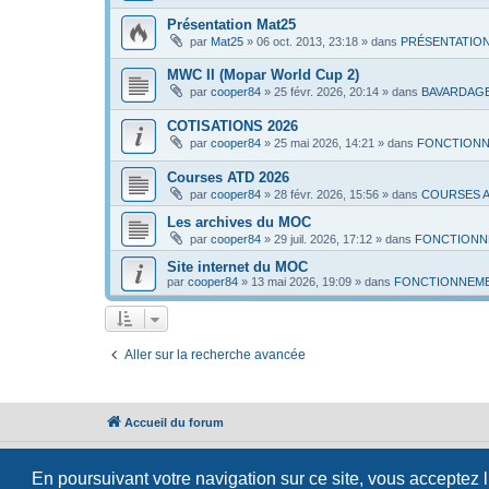
Présentation Mat25
par
Mat25
»
06 oct. 2013, 23:18
» dans
PRÉSENTATION
MWC II (Mopar World Cup 2)
par
cooper84
»
25 févr. 2026, 20:14
» dans
BAVARDAG
COTISATIONS 2026
par
cooper84
»
25 mai 2026, 14:21
» dans
FONCTIONN
Courses ATD 2026
par
cooper84
»
28 févr. 2026, 15:56
» dans
COURSES A
Les archives du MOC
par
cooper84
»
29 juil. 2026, 17:12
» dans
FONCTIONN
Site internet du MOC
par
cooper84
»
13 mai 2026, 19:09
» dans
FONCTIONNEME
Aller sur la recherche avancée
Accueil du forum
En poursuivant votre navigation sur ce site, vous acceptez 