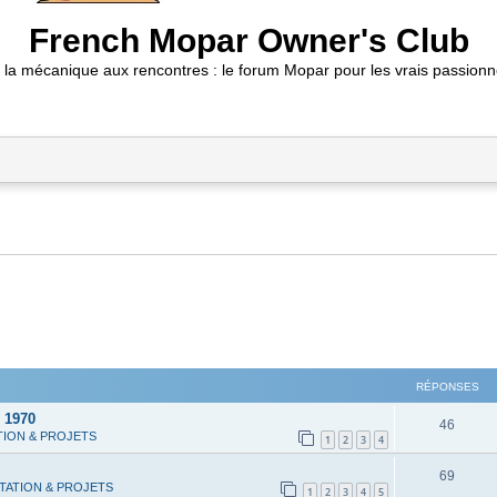
French Mopar Owner's Club
 la mécanique aux rencontres : le forum Mopar pour les vrais passionn
RÉPONSES
 1970
R
46
TION & PROJETS
1
2
3
4
é
R
69
p
TATION & PROJETS
1
2
3
4
5