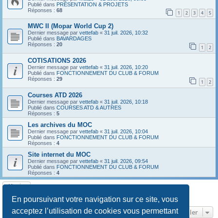
Publié dans
PRÉSENTATION & PROJETS
Réponses :
68
1
2
3
4
5
MWC II (Mopar World Cup 2)
Dernier message par
vettefab
«
31 juil. 2026, 10:32
Publié dans
BAVARDAGES
Réponses :
20
1
2
COTISATIONS 2026
Dernier message par
vettefab
«
31 juil. 2026, 10:20
Publié dans
FONCTIONNEMENT DU CLUB & FORUM
Réponses :
29
1
2
Courses ATD 2026
Dernier message par
vettefab
«
31 juil. 2026, 10:18
Publié dans
COURSES ATD & AUTRES
Réponses :
5
Les archives du MOC
Dernier message par
vettefab
«
31 juil. 2026, 10:04
Publié dans
FONCTIONNEMENT DU CLUB & FORUM
Réponses :
4
Site internet du MOC
Dernier message par
vettefab
«
31 juil. 2026, 09:54
Publié dans
FONCTIONNEMENT DU CLUB & FORUM
Réponses :
4
La recherche a retourné 8 résultats • Page
1
sur
1
En poursuivant votre navigation sur ce site, vous
acceptez l’utilisation de cookies vous permettant
Aller