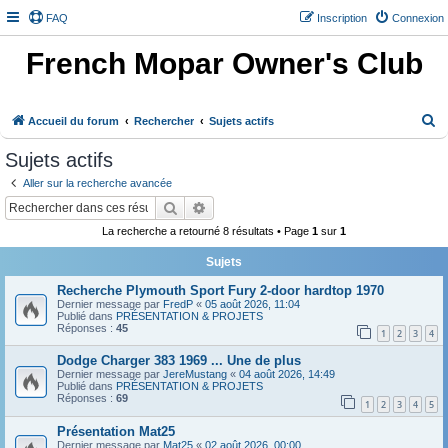
FAQ
Inscription
Connexion
French Mopar Owner's Club
R
Accueil du forum
Rechercher
Sujets actifs
e
Sujets actifs
c
Aller sur la recherche avancée
h
Rechercher
Recherche avancée
e
La recherche a retourné 8 résultats • Page
1
sur
1
r
Sujets
c
h
Recherche Plymouth Sport Fury 2-door hardtop 1970
Dernier message par
FredP
«
05 août 2026, 11:04
e
Publié dans
PRÉSENTATION & PROJETS
Réponses :
45
1
2
3
4
r
Dodge Charger 383 1969 ... Une de plus
Dernier message par
JereMustang
«
04 août 2026, 14:49
Publié dans
PRÉSENTATION & PROJETS
Réponses :
69
1
2
3
4
5
Présentation Mat25
Dernier message par
Mat25
«
02 août 2026, 00:00