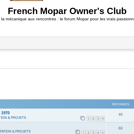
French Mopar Owner's Club
 la mécanique aux rencontres : le forum Mopar pour les vrais passionn
RÉPONSES
 1970
R
46
TION & PROJETS
1
2
3
4
é
R
69
p
TATION & PROJETS
1
2
3
4
5