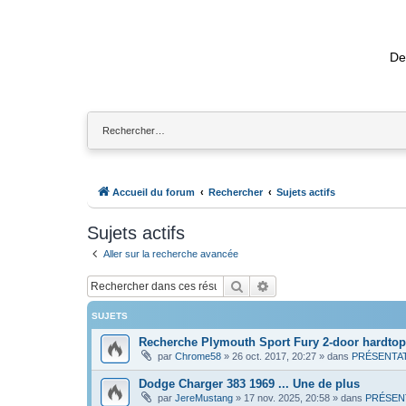
De
Accueil du forum
Rechercher
Sujets actifs
Sujets actifs
Aller sur la recherche avancée
Rechercher
Recherche avancée
SUJETS
Recherche Plymouth Sport Fury 2-door hardtop
par
Chrome58
»
26 oct. 2017, 20:27
» dans
PRÉSENTA
Dodge Charger 383 1969 ... Une de plus
par
JereMustang
»
17 nov. 2025, 20:58
» dans
PRÉSEN