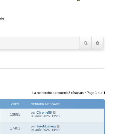
és.
Rechercher
Recherche avancée
La recherche a retourné 3 résultats • Page
1
sur
1
VUES
DERNIER MESSAGE
D
par
Chrome58
V
13695
e
06 août 2026, 13:29
r
u
n
D
par
JereMustang
i
V
17403
e
e
04 août 2026, 14:49
e
r
r