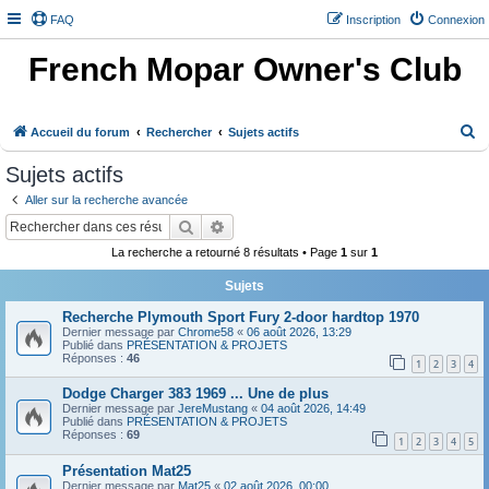
FAQ
Inscription
Connexion
French Mopar Owner's Club
R
Accueil du forum
Rechercher
Sujets actifs
e
Sujets actifs
c
Aller sur la recherche avancée
h
Rechercher
Recherche avancée
e
La recherche a retourné 8 résultats • Page
1
sur
1
r
Sujets
c
h
Recherche Plymouth Sport Fury 2-door hardtop 1970
Dernier message par
Chrome58
«
06 août 2026, 13:29
e
Publié dans
PRÉSENTATION & PROJETS
Réponses :
46
1
2
3
4
r
Dodge Charger 383 1969 ... Une de plus
Dernier message par
JereMustang
«
04 août 2026, 14:49
Publié dans
PRÉSENTATION & PROJETS
Réponses :
69
1
2
3
4
5
Présentation Mat25
Dernier message par
Mat25
«
02 août 2026, 00:00