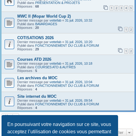
Publié dans
PRÉSENTATION & PROJETS
Réponses :
68
1
2
3
4
5
MWC II (Mopar World Cup 2)
Dernier message par
vettefab
«
31 juil. 2026, 10:32
Publié dans
BAVARDAGES
Réponses :
20
1
2
COTISATIONS 2026
Dernier message par
vettefab
«
31 juil. 2026, 10:20
Publié dans
FONCTIONNEMENT DU CLUB & FORUM
Réponses :
29
1
2
Courses ATD 2026
Dernier message par
vettefab
«
31 juil. 2026, 10:18
Publié dans
COURSES ATD & AUTRES
Réponses :
5
Les archives du MOC
Dernier message par
vettefab
«
31 juil. 2026, 10:04
Publié dans
FONCTIONNEMENT DU CLUB & FORUM
Réponses :
4
Site internet du MOC
Dernier message par
vettefab
«
31 juil. 2026, 09:54
Publié dans
FONCTIONNEMENT DU CLUB & FORUM
Réponses :
4
La recherche a retourné 8 résultats • Page
1
sur
1
En poursuivant votre navigation sur ce site, vous
acceptez l’utilisation de cookies vous permettant
Aller