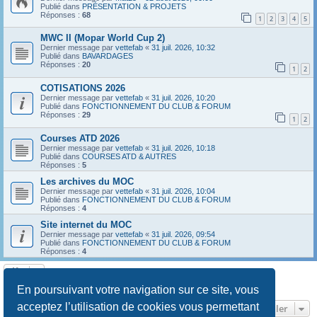
Publié dans
PRÉSENTATION & PROJETS
Réponses :
68
1
2
3
4
5
MWC II (Mopar World Cup 2)
Dernier message par
vettefab
«
31 juil. 2026, 10:32
Publié dans
BAVARDAGES
Réponses :
20
1
2
COTISATIONS 2026
Dernier message par
vettefab
«
31 juil. 2026, 10:20
Publié dans
FONCTIONNEMENT DU CLUB & FORUM
Réponses :
29
1
2
Courses ATD 2026
Dernier message par
vettefab
«
31 juil. 2026, 10:18
Publié dans
COURSES ATD & AUTRES
Réponses :
5
Les archives du MOC
Dernier message par
vettefab
«
31 juil. 2026, 10:04
Publié dans
FONCTIONNEMENT DU CLUB & FORUM
Réponses :
4
Site internet du MOC
Dernier message par
vettefab
«
31 juil. 2026, 09:54
Publié dans
FONCTIONNEMENT DU CLUB & FORUM
Réponses :
4
La recherche a retourné 8 résultats • Page
1
sur
1
En poursuivant votre navigation sur ce site, vous
acceptez l’utilisation de cookies vous permettant
Aller