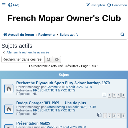
FAQ
Inscription
Connexion
French Mopar Owner's Club
R
Accueil du forum
Rechercher
Sujets actifs
e
Sujets actifs
c
Aller sur la recherche avancée
h
Rechercher
Recherche avancée
e
La recherche a retourné 8 résultats • Page
1
sur
1
r
Sujets
c
h
Recherche Plymouth Sport Fury 2-door hardtop 1970
Dernier message par
Chrome58
«
06 août 2026, 13:29
e
Publié dans
PRÉSENTATION & PROJETS
Réponses :
46
1
2
3
4
r
Dodge Charger 383 1969 ... Une de plus
Dernier message par
JereMustang
«
04 août 2026, 14:49
Publié dans
PRÉSENTATION & PROJETS
Réponses :
69
1
2
3
4
5
Présentation Mat25
Dernier message par
Mat25
«
02 août 2026, 00:00