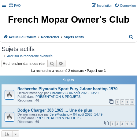
FAQ
Inscription
Connexion
French Mopar Owner's Club
R
Accueil du forum
Rechercher
Sujets actifs
e
Sujets actifs
c
Aller sur la recherche avancée
h
Rechercher
Recherche avancée
e
La recherche a retourné 2 résultats • Page
1
sur
1
r
Sujets
c
h
Recherche Plymouth Sport Fury 2-door hardtop 1970
Dernier message par
Chrome58
«
06 août 2026, 13:29
e
Publié dans
PRÉSENTATION & PROJETS
Réponses :
46
1
2
3
4
r
Dodge Charger 383 1969 ... Une de plus
Dernier message par
JereMustang
«
04 août 2026, 14:49
Publié dans
PRÉSENTATION & PROJETS
Réponses :
69
1
2
3
4
5